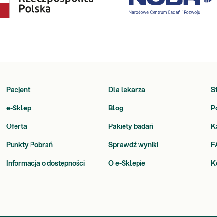
Pacjent
Dla lekarza
S
e-Sklep
Blog
P
Oferta
Pakiety badań
K
Punkty Pobrań
Sprawdź wyniki
F
Informacja o dostępności
O e-Sklepie
K