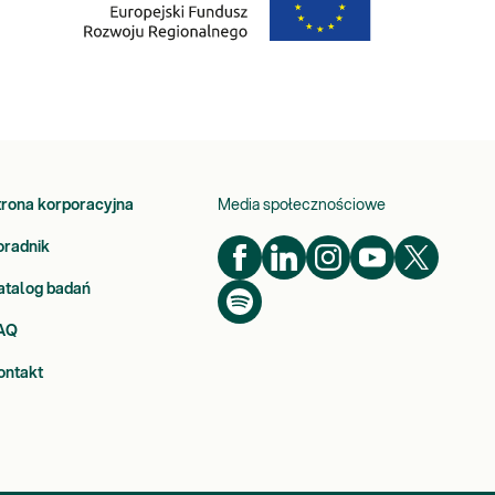
trona korporacyjna
Media społecznościowe
oradnik
atalog badań
AQ
ontakt