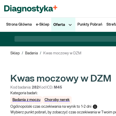
Strona Główna
e-Sklep
Punkty Pobrań
Stref
Oferta
Sklep
/
Badania
/
Kwas moczowy w DZM
Kwas moczowy w DZM
Kod badania:
282
Kod ICD:
M45
Kategoria badań:
Badania z moczu
Choroby nerek
Ogólnopolski czas oczekiwania na wynik
to
1-2 dni
Wybierz punkt pobrań, by zobaczyć czas oczekiwania w Twoim p