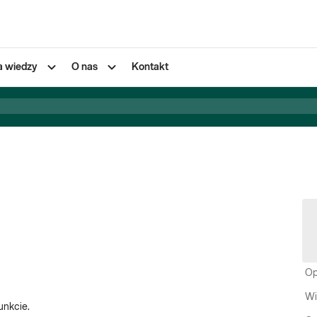
a wiedzy
O nas
Kontakt
Op
Wi
unkcie.