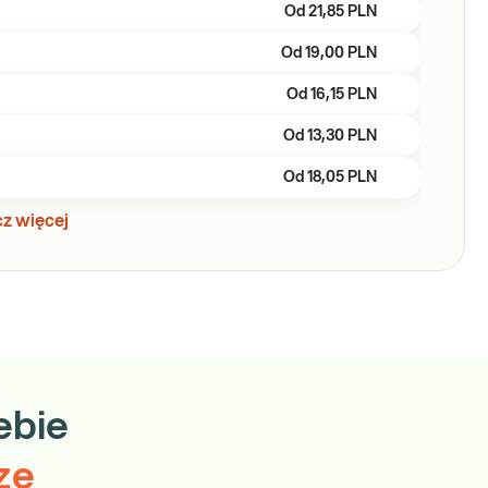
Od
21,85 PLN
Od
19,00 PLN
Od
16,15 PLN
Od
13,30 PLN
Od
18,05 PLN
z więcej
ebie
ze