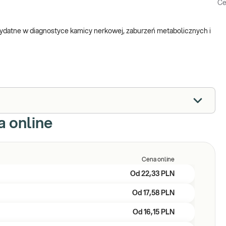
Ce
atne w diagnostyce kamicy nerkowej, zaburzeń metabolicznych i
 online
Cena online
Od
22,33 PLN
Od
17,58 PLN
Od
16,15 PLN