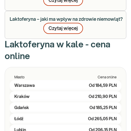
Czytaj więcej
Laktoferyna – jaki ma wpływ na zdrowie niemowląt?
Czytaj więcej
Laktoferyna w kale - cena
online
Miasto
Cena online
Warszawa
Od
184,59 PLN
Kraków
Od
210,90 PLN
Gdańsk
Od
185,25 PLN
Łódź
Od
265,05 PLN
Lublin
Od
206,15 PLN