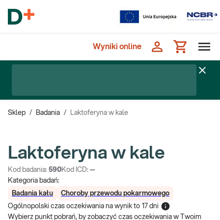
Wyniki online
Sklep
/
Badania
/
Laktoferyna w kale
Laktoferyna w kale
Kod badania:
590
Kod ICD:
--
Kategoria badań:
Badania kału
Choroby przewodu pokarmowego
Ogólnopolski czas oczekiwania na wynik
to
17 dni
Wybierz punkt pobrań, by zobaczyć czas oczekiwania w Twoim