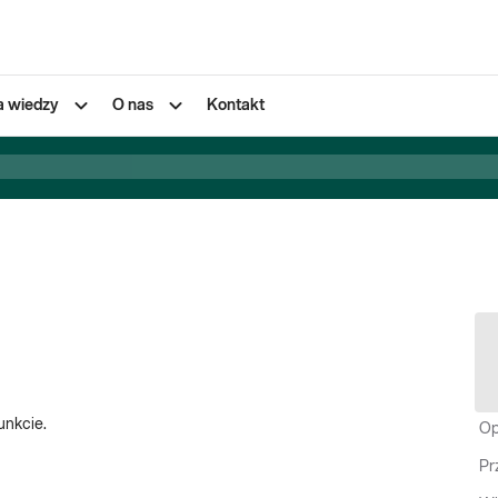
a wiedzy
O nas
Kontakt
unkcie.
Op
Pr