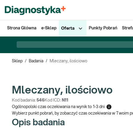
Strona Główna
e-Sklep
Punkty Pobrań
Stref
Oferta
Sklep
/
Badania
/
Mleczany, ilościowo
Mleczany, ilościowo
Kod badania:
546
Kod ICD:
N11
Ogólnopolski czas oczekiwania na wynik
to
1-3 dni
Wybierz punkt pobrań, by zobaczyć czas oczekiwania w Twoim p
Opis badania