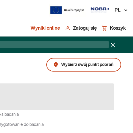
PL
Wyniki online
Zaloguj się
Koszyk
Wybierz swój punkt pobrań
is badania
zygotowanie do badania