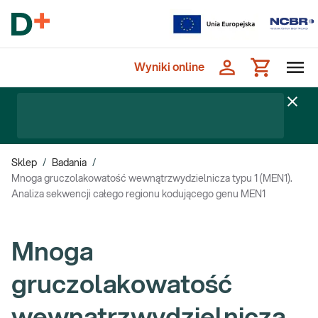
Wyniki online
Sklep
/
Badania
/
Mnoga gruczolakowatość wewnątrzwydzielnicza typu 1 (MEN1).
Analiza sekwencji całego regionu kodującego genu MEN1
Mnoga
gruczolakowatość