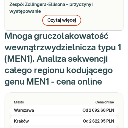
Zespół Zollingera-Ellisona – przyczyny i
występowanie
Czytaj więcej
Mnoga gruczolakowatość
wewnątrzwydzielnicza typu 1
(MEN1). Analiza sekwencji
całego regionu kodującego
genu MEN1 - cena online
Miasto
Cena online
Warszawa
Od
2 692,68 PLN
Kraków
Od
2 622,95 PLN