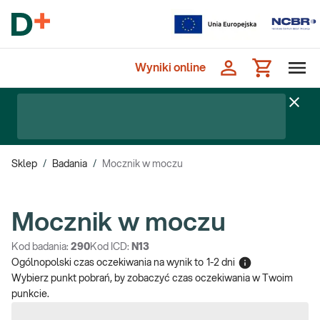
Wyniki online
Sklep
/
Badania
/
Mocznik w moczu
Mocznik w moczu
Kod badania:
290
Kod ICD:
N13
Ogólnopolski czas oczekiwania na wynik
to
1-2 dni
Wybierz punkt pobrań, by zobaczyć czas oczekiwania w Twoim
punkcie.