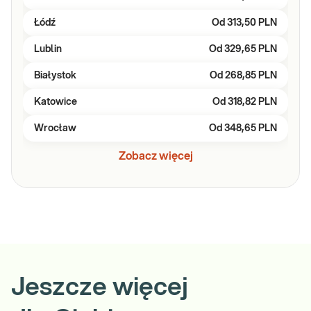
Łódź
Od
313,50 PLN
Lublin
Od
329,65 PLN
Białystok
Od
268,85 PLN
Katowice
Od
318,82 PLN
Wrocław
Od
348,65 PLN
Zobacz więcej
Jeszcze więcej