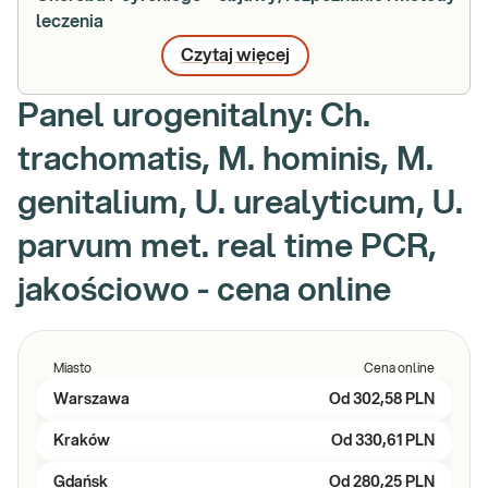
leczenia
Czytaj więcej
Panel urogenitalny: Ch.
trachomatis, M. hominis, M.
genitalium, U. urealyticum, U.
parvum met. real time PCR,
jakościowo - cena online
Miasto
Cena online
Warszawa
Od
302,58 PLN
Kraków
Od
330,61 PLN
Gdańsk
Od
280,25 PLN