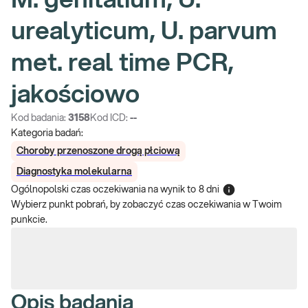
M. genitalium, U.
urealyticum, U. parvum
met. real time PCR,
jakościowo
Kod badania:
3158
Kod ICD:
--
Kategoria badań:
Choroby przenoszone drogą płciową
Diagnostyka molekularna
Ogólnopolski czas oczekiwania na wynik
to
8 dni
Wybierz punkt pobrań, by zobaczyć czas oczekiwania w Twoim
punkcie.
Opis badania