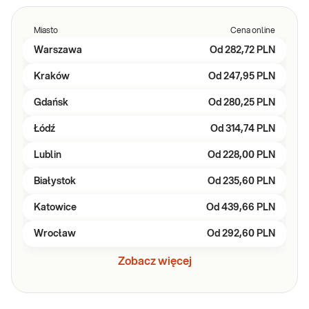
Miasto
Cena online
Warszawa
Od
282,72 PLN
Kraków
Od
247,95 PLN
Gdańsk
Od
280,25 PLN
Łódź
Od
314,74 PLN
Lublin
Od
228,00 PLN
Białystok
Od
235,60 PLN
Katowice
Od
439,66 PLN
Wrocław
Od
292,60 PLN
Zobacz więcej