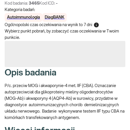
Kod badania:
3465
Kod ICD:
-
Kategoria badań:
Autoimmunologia
DiagBANK
Ogólnopolski czas oczekiwania na wynik
to
7 dni
Wybierz punkt pobrań, by zobaczyć czas oczekiwania w Twoim
punkcie.
Opis badania
P/c. przeciw MOG i akwaporynie-4 met. IIF (CBA). Oznaczanie
autoprzeciwciał dla glikoproteiny mieliny oligodendrocytów
(MOG-Ab) i akwaporyny 4 (AQP4-Ab) w surowicy, przydatne w
diagnostyce autoimmunizacyjnych chorób demielinizacyjnych
układu nerwowego. Badanie wykonywane testem IIF typu CBA na
komórkach transfekowanych antygenem.