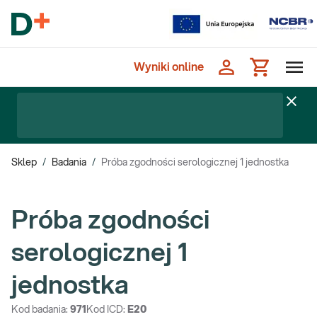
Wyniki online
Sklep
/
Badania
/
Próba zgodności serologicznej 1 jednostka
Próba zgodności
serologicznej 1
jednostka
Kod badania:
971
Kod ICD:
E20