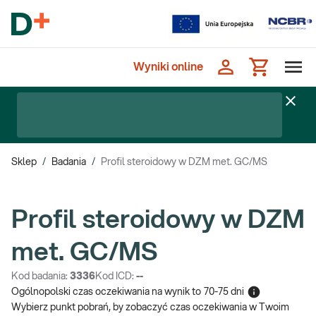
Wyniki online
Sklep
/
Badania
/
Profil steroidowy w DZM met. GC/MS
Profil steroidowy w DZM
met. GC/MS
Kod badania:
3336
Kod ICD:
--
Ogólnopolski czas oczekiwania na wynik
to
70-75 dni
Wybierz punkt pobrań, by zobaczyć czas oczekiwania w Twoim