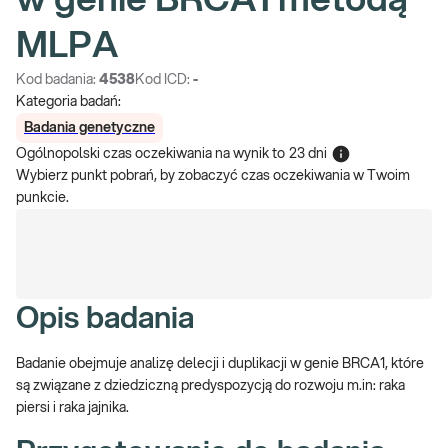
w genie BRCA1 metodą
MLPA
Kod badania:
4538
Kod ICD:
-
Kategoria badań:
Badania genetyczne
Ogólnopolski czas oczekiwania na wynik
to
23 dni
Wybierz punkt pobrań, by zobaczyć czas oczekiwania w Twoim
punkcie.
Opis badania
Badanie obejmuje analizę delecji i duplikacji w genie BRCA1, które
są związane z dziedziczną predyspozycją do rozwoju m.in: raka
piersi i raka jajnika.