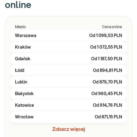
online
Miasto
Cena online
Warszawa
Od
1 099,53 PLN
Kraków
Od
1 072,55 PLN
Gdańsk
Od
1 187,50 PLN
Łódź
Od
894,81 PLN
Lublin
Od
879,70 PLN
Białystok
Od
960,45 PLN
Katowice
Od
914,76 PLN
Wrocław
Od
871,15 PLN
Zobacz więcej