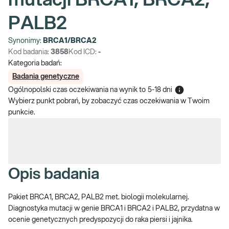
mutacji BRCA1, BRCA2,
PALB2
Synonimy:
BRCA1/BRCA2
Kod badania:
3858
Kod ICD:
-
Kategoria badań:
Badania genetyczne
Ogólnopolski czas oczekiwania na wynik
to
5-18 dni
Wybierz punkt pobrań, by zobaczyć czas oczekiwania w Twoim
punkcie.
Opis badania
Pakiet BRCA1, BRCA2, PALB2 met. biologii molekularnej.
Diagnostyka mutacji w genie BRCA1 i BRCA2 i PALB2, przydatna w
ocenie genetycznych predyspozycji do raka piersi i jajnika.