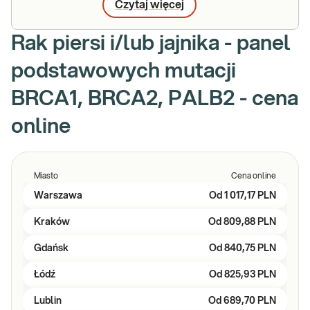
Czytaj więcej
Rak piersi i/lub jajnika - panel
podstawowych mutacji
BRCA1, BRCA2, PALB2 - cena
online
Miasto
Cena online
Warszawa
Od
1 017,17 PLN
Kraków
Od
809,88 PLN
Gdańsk
Od
840,75 PLN
Łódź
Od
825,93 PLN
Lublin
Od
689,70 PLN