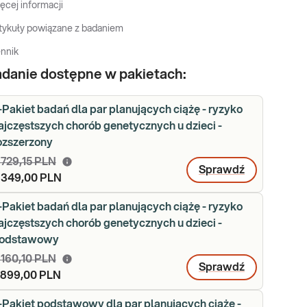
ęcej informacji
tykuły powiązane z badaniem
nnik
danie dostępne w pakietach:
-Pakiet badań dla par planujących ciążę - ryzyko
ajczęstszych chorób genetycznych u dzieci -
ozszerzony
 729,15 PLN
Sprawdź
 349,00 PLN
-Pakiet badań dla par planujących ciążę - ryzyko
ajczęstszych chorób genetycznych u dzieci -
odstawowy
 160,10 PLN
Sprawdź
 899,00 PLN
-Pakiet podstawowy dla par planujących ciążę -