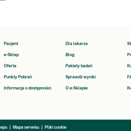
Pacjent
Dla lekarza
S
e-Sklep
Blog
P
Oferta
Pakiety badań
K
Punkty Pobrań
Sprawdź wyniki
F
Informacja o dostępności
O e-Sklepie
K
lepu
|
Mapa serwisu
|
Pliki cookie