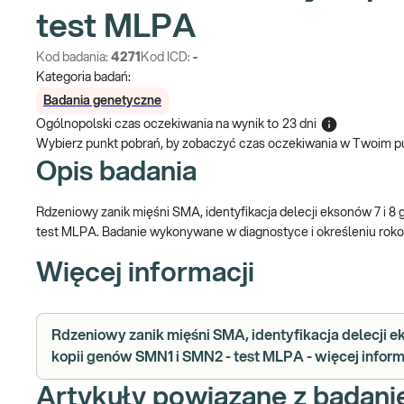
test MLPA
Kod badania:
4271
Kod ICD:
-
Kategoria badań:
Badania genetyczne
Ogólnopolski czas oczekiwania na wynik
to
23 dni
Wybierz punkt pobrań, by zobaczyć czas oczekiwania w Twoim p
Opis badania
Rdzeniowy zanik mięśni SMA, identyfikacja delecji eksonów 7 i 
test MLPA. Badanie wykonywane w diagnostyce i określeniu ro
Więcej informacji
Rdzeniowy zanik mięśni SMA, identyfikacja delecji e
kopii genów SMN1 i SMN2 - test MLPA - więcej inform
Artykuły powiązane z badan