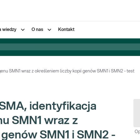
a wiedzy
O nas
Kontakt
 genu SMN1 wraz z określeniem liczby kopii genów SMN1 i SMN2 - test
SMA, identyfikacja
enu SMN1 wraz z
i genów SMN1 i SMN2 -
Op