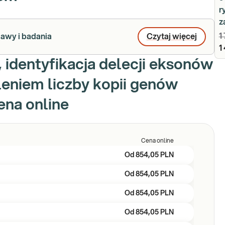
r
z
1
jawy i badania
Czytaj więcej
1
 identyfikacja delecji eksonów
leniem liczby kopii genów
ena online
Cena online
Od
854,05 PLN
Od
854,05 PLN
Od
854,05 PLN
Od
854,05 PLN