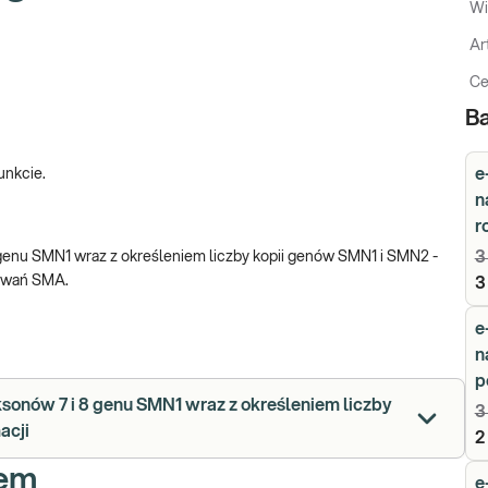
Wi
Ar
Ce
Ba
e
unkcie.
n
r
3
8 genu SMN1 wraz z określeniem liczby kopii genów SMN1 i SMN2 -
kowań SMA.
3
e
n
p
ksonów 7 i 8 genu SMN1 wraz z określeniem liczby
3
acji
2
iem
e