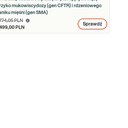
yzyko mukowiscydozy (gen CFTR) i rdzeniowego
aniku mięśni (gen SMA)
 774,05 PLN
Sprawdź
 499,00 PLN