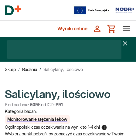
Wyniki online
Sklep
/
Badania
/
Salicylany, ilościowo
Salicylany, ilościowo
Kod badania:
509
Kod ICD:
P91
Kategoria badań:
Monitorowanie stężenia leków
Ogólnopolski czas oczekiwania na wynik
to
1-4 dni
Wybierz punkt pobrań, by zobaczyć czas oczekiwania w Twoim