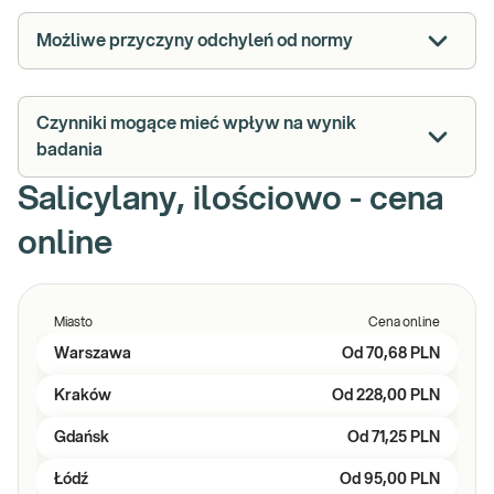
Możliwe przyczyny odchyleń od normy
Czynniki mogące mieć wpływ na wynik
badania
Salicylany, ilościowo - cena
online
Miasto
Cena online
Warszawa
Od
70,68 PLN
Kraków
Od
228,00 PLN
Gdańsk
Od
71,25 PLN
Łódź
Od
95,00 PLN