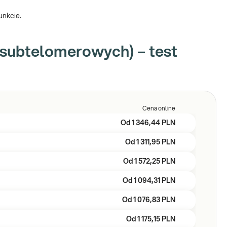
unkcie.
 subtelomerowych) – test
Cena online
Od
1 346,44 PLN
Od
1 311,95 PLN
Od
1 572,25 PLN
Od
1 094,31 PLN
Od
1 076,83 PLN
Od
1 175,15 PLN