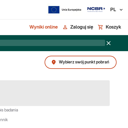
PL
Wyniki online
Zaloguj się
Koszyk
Wybierz swój punkt pobrań
is badania
nnik