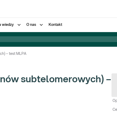
a wiedzy
O nas
Kontakt
ch) – test MLPA
onów subtelomerowych) –
Op
Ce