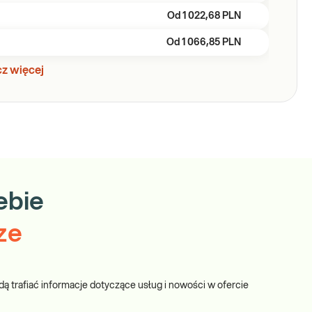
Od
1 022,68 PLN
Od
1 066,85 PLN
z więcej
ebie
ze
dą trafiać informacje dotyczące usług i nowości w ofercie