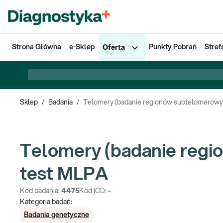
Strona Główna
e-Sklep
Punkty Pobrań
Stref
Oferta
Sklep
/
Badania
/
Telomery (badanie regionów subtelomerowy
Telomery (badanie regi
test MLPA
Kod badania:
4475
Kod ICD:
-
Kategoria badań:
Badania genetyczne