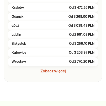
Kraków
Od
3 472,25 PLN
Gdańsk
Od
3 268,00 PLN
Łódź
Od
3 039,43 PLN
Lublin
Od
2 991,08 PLN
Białystok
Od
3 266,10 PLN
Katowice
Od
3 203,97 PLN
Wrocław
Od
2 770,20 PLN
Zobacz więcej