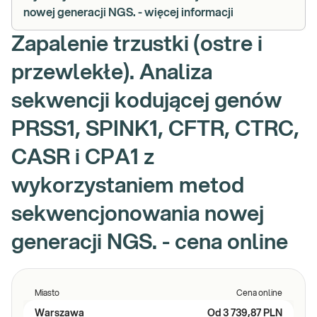
nowej generacji NGS. - więcej informacji
Zapalenie trzustki (ostre i
przewlekłe). Analiza
sekwencji kodującej genów
PRSS1, SPINK1, CFTR, CTRC,
CASR i CPA1 z
wykorzystaniem metod
sekwencjonowania nowej
generacji NGS. - cena online
Miasto
Cena online
Warszawa
Od
3 739,87 PLN