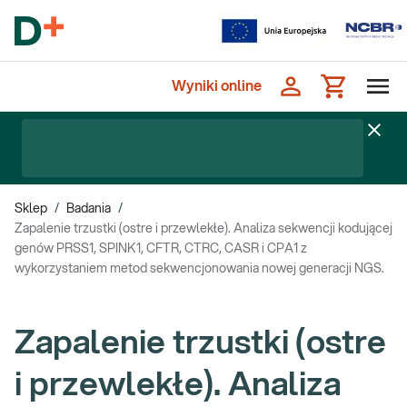
Wyniki online
Sklep
/
Badania
/
Zapalenie trzustki (ostre i przewlekłe). Analiza sekwencji kodującej
genów PRSS1, SPINK1, CFTR, CTRC, CASR i CPA1 z
wykorzystaniem metod sekwencjonowania nowej generacji NGS.
Zapalenie trzustki (ostre
i przewlekłe). Analiza