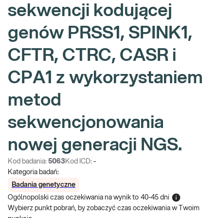
sekwencji kodującej
genów PRSS1, SPINK1,
CFTR, CTRC, CASR i
CPA1 z wykorzystaniem
metod
sekwencjonowania
nowej generacji NGS.
Kod badania:
5063
Kod ICD:
-
Kategoria badań:
Badania genetyczne
Ogólnopolski czas oczekiwania na wynik
to
40-45 dni
Wybierz punkt pobrań, by zobaczyć czas oczekiwania w Twoim