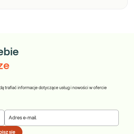
ebie
ze
dą trafiać informacje dotyczące usług i nowości w ofercie
Adres e-mail
isz się