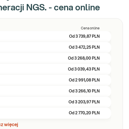
racji NGS. - cena online
Cena online
Od
3 739,87 PLN
Od
3 472,25 PLN
Od
3 268,00 PLN
Od
3 039,43 PLN
Od
2 991,08 PLN
Od
3 266,10 PLN
Od
3 203,97 PLN
Od
2 770,20 PLN
z więcej