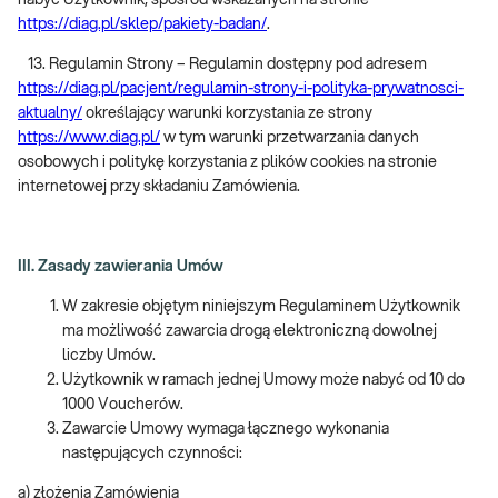
nabyć Użytkownik, spośród wskazanych na stronie
https://diag.pl/sklep/pakiety-badan/
.
13. Regulamin Strony – Regulamin dostępny pod adresem
https://diag.pl/pacjent/regulamin-strony-i-polityka-prywatnosci-
aktualny/
określający warunki korzystania ze strony
https://www.diag.pl/
w tym warunki przetwarzania danych
osobowych i politykę korzystania z plików cookies na stronie
internetowej przy składaniu Zamówienia.
III. Zasady zawierania Umów
W zakresie objętym niniejszym Regulaminem Użytkownik
ma możliwość zawarcia drogą elektroniczną dowolnej
liczby Umów.
Użytkownik w ramach jednej Umowy może nabyć od 10 do
1000 Voucherów.
Zawarcie Umowy wymaga łącznego wykonania
następujących czynności:
a) złożenia Zamówienia