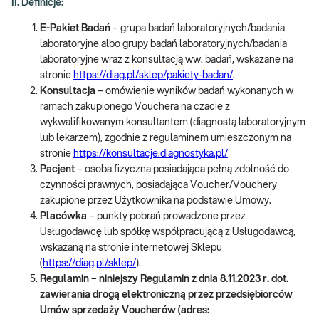
II. Definicje:
E-Pakiet Badań
– grupa badań laboratoryjnych/badania
laboratoryjne albo grupy badań laboratoryjnych/badania
laboratoryjne wraz z konsultacją ww. badań, wskazane na
stronie
https://diag.pl/sklep/pakiety-badan/
.
Konsultacja
– omówienie wyników badań wykonanych w
ramach zakupionego Vouchera na czacie z
wykwalifikowanym konsultantem (diagnostą laboratoryjnym
lub lekarzem), zgodnie z regulaminem umieszczonym na
stronie
https://konsultacje.diagnostyka.pl/
Pacjent
– osoba fizyczna posiadająca pełną zdolność do
czynności prawnych, posiadająca Voucher/Vouchery
zakupione przez Użytkownika na podstawie Umowy.
Placówka
– punkty pobrań prowadzone przez
Usługodawcę lub spółkę współpracującą z Usługodawcą,
wskazaną na stronie internetowej Sklepu
(
https://diag.pl/sklep/
).
Regulamin – niniejszy Regulamin z dnia 8.11.2023 r. dot.
zawierania drogą elektroniczną przez przedsiębiorców
Umów sprzedaży Voucherów (adres: