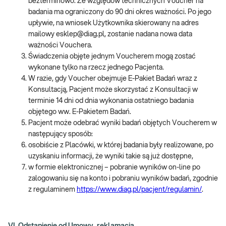
bezterminowo. Ze względów technicznych Voucher na
badania ma ograniczony do 90 dni okres ważności. Po jego
upływie, na wniosek Użytkownika skierowany na adres
mailowy esklep@diag.pl, zostanie nadana nowa data
ważności Vouchera.
Świadczenia objęte jednym Voucherem mogą zostać
wykonane tylko na rzecz jednego Pacjenta.
W razie, gdy Voucher obejmuje E-Pakiet Badań wraz z
Konsultacją, Pacjent może skorzystać z Konsultacji w
terminie 14 dni od dnia wykonania ostatniego badania
objętego ww. E-Pakietem Badań.
Pacjent może odebrać wyniki badań objętych Voucherem w
następujący sposób:
osobiście z Placówki, w której badania były realizowane, po
uzyskaniu informacji, że wyniki takie są już dostępne,
w formie elektronicznej – pobranie wyników on-line po
zalogowaniu się na konto i pobraniu wyników badań, zgodnie
z regulaminem
https://www.diag.pl/pacjent/regulamin/
.