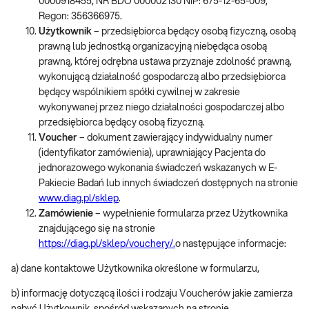
0000918455, NR BDO 000002130 NIP: 675-12-65-009,
Regon: 356366975.
Użytkownik
– przedsiębiorca będący osobą fizyczną, osobą
prawną lub jednostką organizacyjną niebędąca osobą
prawną, której odrębna ustawa przyznaje zdolność prawną,
wykonującą działalność gospodarczą albo przedsiębiorca
będący wspólnikiem spółki cywilnej w zakresie
wykonywanej przez niego działalności gospodarczej albo
przedsiębiorca będący osobą fizyczną.
Voucher
– dokument zawierający indywidualny numer
(identyfikator zamówienia), uprawniający Pacjenta do
jednorazowego wykonania świadczeń wskazanych w E-
Pakiecie Badań lub innych świadczeń dostępnych na stronie
www.diag.pl/sklep
.
Zamówienie
– wypełnienie formularza przez Użytkownika
znajdującego się na stronie
https://diag.pl/sklep/vouchery/.
o następujące informacje:
a) dane kontaktowe Użytkownika określone w formularzu,
b) informację dotyczącą ilości i rodzaju Voucherów jakie zamierza