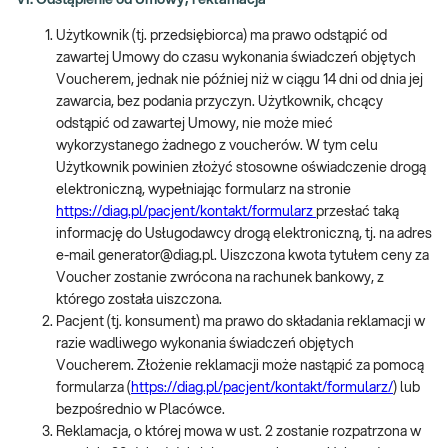
VI. Odstąpienie od Umowy, reklamacja
Użytkownik (tj. przedsiębiorca) ma prawo odstąpić od
zawartej Umowy do czasu wykonania świadczeń objętych
Voucherem, jednak nie później niż w ciągu 14 dni od dnia jej
zawarcia, bez podania przyczyn. Użytkownik, chcący
odstąpić od zawartej Umowy, nie może mieć
wykorzystanego żadnego z voucherów. W tym celu
Użytkownik powinien złożyć stosowne oświadczenie drogą
elektroniczną, wypełniając formularz na stronie
https://diag.pl/pacjent/kontakt/formularz
przesłać taką
informację do Usługodawcy drogą elektroniczną, tj. na adres
e-mail generator@diag.pl. Uiszczona kwota tytułem ceny za
Voucher zostanie zwrócona na rachunek bankowy, z
którego została uiszczona.
Pacjent (tj. konsument) ma prawo do składania reklamacji w
razie wadliwego wykonania świadczeń objętych
Voucherem. Złożenie reklamacji może nastąpić za pomocą
formularza (
https://diag.pl/pacjent/kontakt/formularz/
) lub
bezpośrednio w Placówce.
Reklamacja, o której mowa w ust. 2 zostanie rozpatrzona w