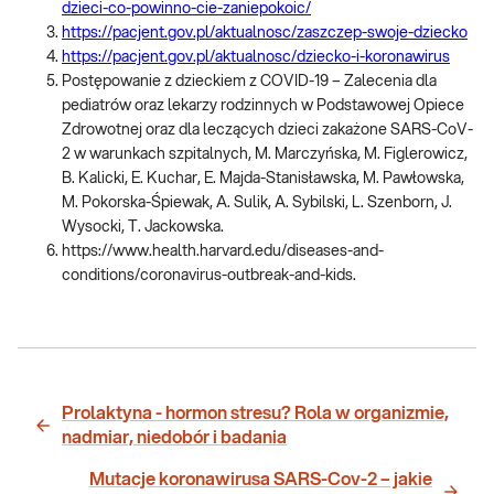
dzieci-co-powinno-cie-zaniepokoic/
https://pacjent.gov.pl/aktualnosc/zaszczep-swoje-dziecko
https://pacjent.gov.pl/aktualnosc/dziecko-i-koronawirus
Postępowanie z dzieckiem z COVID-19 – Zalecenia dla
pediatrów oraz lekarzy rodzinnych w Podstawowej Opiece
Zdrowotnej oraz dla leczących dzieci zakażone SARS-CoV-
2 w warunkach szpitalnych, M. Marczyńska, M. Figlerowicz,
B. Kalicki, E. Kuchar, E. Majda-Stanisławska, M. Pawłowska,
M. Pokorska-Śpiewak, A. Sulik, A. Sybilski, L. Szenborn, J.
Wysocki, T. Jackowska.
https://www.health.harvard.edu/diseases-and-
conditions/coronavirus-outbreak-and-kids.
Prolaktyna - hormon stresu? Rola w organizmie,
nadmiar, niedobór i badania
Mutacje koronawirusa SARS-Cov-2 – jakie