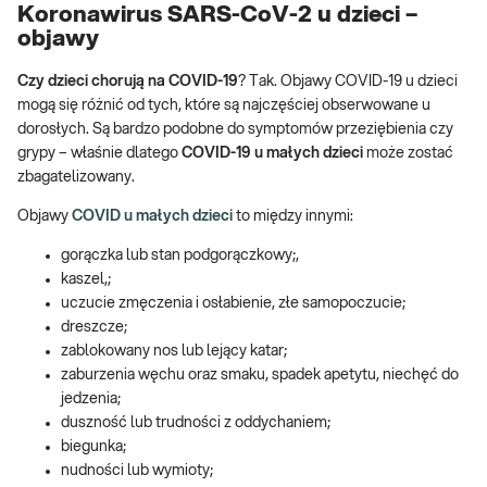
Koronawirus SARS-CoV-2 u dzieci –
objawy
Czy dzieci chorują na
COVI
D-19
? Tak. Objawy COVID-19 u dzieci
mogą się różnić od tych, które są najczęściej obserwowane u
dorosłych. Są bardzo podobne do symptomów przeziębienia czy
grypy – właśnie dlatego
COVID-19 u małych dzieci
może zostać
zbagatelizowany.
Objawy
COVID u małych dzieci
to między innymi:
gorączka lub stan podgorączkowy;,
kaszel,;
uczucie zmęczenia i osłabienie, złe samopoczucie;
dreszcze;
zablokowany nos lub lejący katar;
zaburzenia węchu oraz smaku, spadek apetytu, niechęć do
jedzenia;
duszność lub trudności z oddychaniem;
biegunka;
nudności lub wymioty;