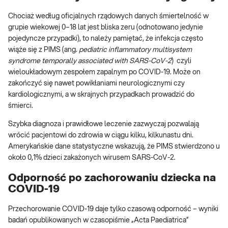
Chociaż według oficjalnych rządowych danych śmiertelność w
grupie wiekowej 0–18 lat jest bliska zeru (odnotowano jedynie
pojedyncze przypadki), to należy pamiętać, że infekcja często
wiąże się z PIMS (ang.
pediatric inflammatory multisystem
syndrome temporally associated with SARS-CoV-2
) czyli
wieloukładowym zespołem zapalnym po COVID-19. Może on
zakończyć się nawet powikłaniami neurologicznymi czy
kardiologicznymi, a w skrajnych przypadkach prowadzić do
śmierci.
Szybka diagnoza i prawidłowe leczenie zazwyczaj pozwalają
wrócić pacjentowi do zdrowia w ciągu kilku, kilkunastu dni.
Amerykańskie dane statystyczne wskazują, że PIMS stwierdzono u
około 0,1% dzieci zakażonych wirusem SARS-CoV-2.
Odporność po zachorowaniu dziecka na
COVID-19
Przechorowanie COVID-19 daje tylko czasową odporność – wyniki
badań opublikowanych w czasopiśmie „Acta Paediatrica”