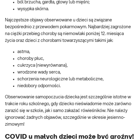
ból brzucha, gardła, głowy lub mięśni;
wysypka skórna.
Najczęstsze objawy obserwowane u dzieci są związane
bezpośrednio z przewodem pokarmowym. Najbardziej zagrożone
na ciężki przebieg choroby są niemowlaki poniżej 12. miesiąca
życia oraz dzieci z chorobami towarzyszącymi takimi jak:
astma,
choroby płuc,
cukrzyca (niewyrównana),
wrodzone wady serca,
schorzenia neurologiczne lub metaboliczne,
niedobory odporności.
Obserwowanie samopoczucia dziecka jest szczególnie istotne w
trakcie roku szkolnego, gdy dziecko nieświadomie może zarówno
zarazić się w szkole, jak i samo zakażać rówieśników. Nie należy
ignorować żadnych objawów, szczególnie w okresie jesienno-
zimowym!
COVID u małych dzieci może być groźny!