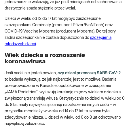
jednoznacznie wskazują, że już po 4 miesiącach od zachorowania
drastycznie spada stężenie przeciwciał.
Dzieci w wieku od 12 do 17 lat mogą być zaszczepione
szczepionkami Comirnaty (producent Pfizer/BioNTech) oraz
COVID-19 Vaccine Moderna (producent Moderna). Do tej pory
żadna szczepionka nie została dopuszczona do
szczepienia
młodszych dzieci
.
Wiek dziecka a roznoszenie
koronawirusa
Jeśli nadal nie jesteś pewien,
czy dzieci przenoszą SARS-CoV-2
,
to badania wykazują, że jak najbardziej jest to możliwe. Badania
przeprowadzone w Kanadzie, opublikowane w czasopiśmie
„JAMA Pediatrics”, wykazują korelację między wiekiem dziecka a
zwiększoną transmisją wirusa. Statystycznie to dzieci w wieku od 0
do 8 lat miały największą szansę na zakażenie innych osób – w
przypadku młodzieży w wieku od 14 do 17 lat ta szansa była
zdecydowanie niższa. U dzieci w wieku od 0 do 3 lat odnotowano
największą zakaźność.