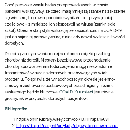
Choć pierwsze wyniki badań przeprowadzanych w czasie
pandemii wskazywały, że dzieci mają mniejszą szansę na zakażenie
się wirusem, to prawdopodobnie wynikało to – przynajmniej
częściowo – z mniejszej ich ekspozycji na wirusa (zamknięcie
szkół). Obecne statystyki wskazują, że zapadalność na COVID-19
jest co najmniej porównywalna, a niekiedy nawet wyższa niż wśród
dorosłych.
Dzieci są zdecydowanie mniej narażone na ciężki przebieg
choroby niż dorośli. Niestety bezobjawowe przechodzenie
choroby sprawia, że najmłodsi pacjenci mogą nieświadomie
transmitować wirusa na dorosłych przebywających w ich
otoczeniu. To sprawia, że w nadchodzącym okresie jesienno-
zimowym zachowanie podstawowych zasad higieny i reżimu
sanitarnego będzie kluczowe.
COVID-19 u dzieci
jest równie
groźny, jak w przypadku dorosłych pacjentów.
Bibliografia:
https://onlinelibrary.wiley.com/doi/10.1111/apa.16031
https://diag.pl/pacjent/artykuly/objawy-koronawirusa-u-