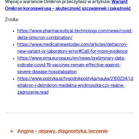
Więcej o wariancie Omikron przeczytasz w artykule:
Wariant
Omikron koronawirusa – skuteczność szczepionek i zakaźność
Źródła:
https://www.pharmaceutical-technology.com/news/covid-
delta-omicron-combination/
https://www.medicalnewstoday.com/articles/deltacron-
new-variant-or-laboratory-error#Call-for-more-evidence
https://www.ema.europa.eu/en/news/preliminary-data-
indicate-covid-19-vaccines-remain-effective-against-
severe-disease-hospitalisation
https://www.polityka.pl/tygodnikpolityka/nauka/2150234,1,d
eltakron-i-delmikron-medialna-wydmuszka-czy-realne-
zagrozenie.read
Angina – objawy, diagnostyka, leczenie