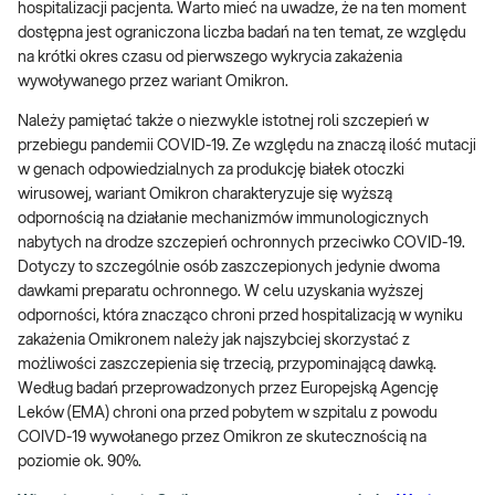
hospitalizacji pacjenta. Warto mieć na uwadze, że na ten moment
dostępna jest ograniczona liczba badań na ten temat, ze względu
na krótki okres czasu od pierwszego wykrycia zakażenia
wywoływanego przez wariant Omikron.
Należy pamiętać także o niezwykle istotnej roli szczepień w
przebiegu pandemii COVID-19. Ze względu na znaczą ilość mutacji
w genach odpowiedzialnych za produkcję białek otoczki
wirusowej, wariant Omikron charakteryzuje się wyższą
odpornością na działanie mechanizmów immunologicznych
nabytych na drodze szczepień ochronnych przeciwko COVID-19.
Dotyczy to szczególnie osób zaszczepionych jedynie dwoma
dawkami preparatu ochronnego. W celu uzyskania wyższej
odporności, która znacząco chroni przed hospitalizacją w wyniku
zakażenia Omikronem należy jak najszybciej skorzystać z
możliwości zaszczepienia się trzecią, przypominającą dawką.
Według badań przeprowadzonych przez Europejską Agencję
Leków (EMA) chroni ona przed pobytem w szpitalu z powodu
COIVD-19 wywołanego przez Omikron ze skutecznością na
poziomie ok. 90%.