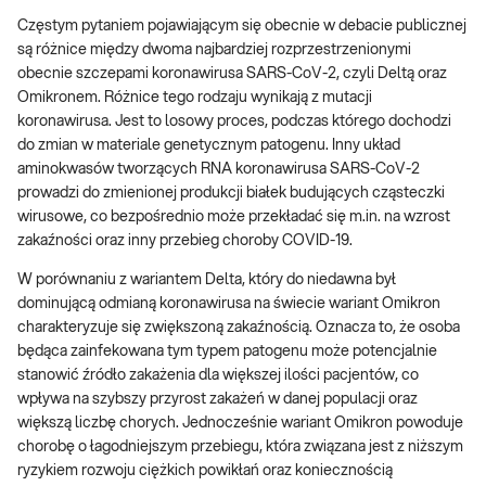
Częstym pytaniem pojawiającym się obecnie w debacie publicznej
są różnice między dwoma najbardziej rozprzestrzenionymi
obecnie szczepami koronawirusa SARS-CoV-2, czyli Deltą oraz
Omikronem. Różnice tego rodzaju wynikają z mutacji
koronawirusa. Jest to losowy proces, podczas którego dochodzi
do zmian w materiale genetycznym patogenu. Inny układ
aminokwasów tworzących RNA koronawirusa SARS-CoV-2
prowadzi do zmienionej produkcji białek budujących cząsteczki
wirusowe, co bezpośrednio może przekładać się m.in. na wzrost
zakaźności oraz inny przebieg choroby COVID-19.
W porównaniu z wariantem Delta, który do niedawna był
dominującą odmianą koronawirusa na świecie wariant Omikron
charakteryzuje się zwiększoną zakaźnością. Oznacza to, że osoba
będąca zainfekowana tym typem patogenu może potencjalnie
stanowić źródło zakażenia dla większej ilości pacjentów, co
wpływa na szybszy przyrost zakażeń w danej populacji oraz
większą liczbę chorych. Jednocześnie wariant Omikron powoduje
chorobę o łagodniejszym przebiegu, która związana jest z niższym
ryzykiem rozwoju ciężkich powikłań oraz koniecznością