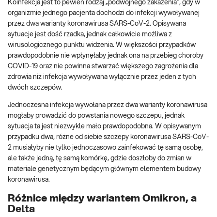
Koinfekcja jest to pewien rodzaj „podwójnego zakażenia”, gdy w
organizmie jednego pacjenta dochodzi do infekcji wywoływanej
przez dwa warianty koronawirusa SARS-CoV-2. Opisywana
sytuacje jest dość rzadka, jednak całkowicie możliwa z
wirusologicznego punktu widzenia. W większości przypadków
prawdopodobnie nie wpłynęłaby jednak ona na przebieg choroby
COVID-19 oraz nie powinna stwarzać większego zagrożenia dla
zdrowia niż infekcja wywoływana wyłącznie przez jeden z tych
dwóch szczepów.
Jednoczesna infekcja wywołana przez dwa warianty koronawirusa
mogłaby prowadzić do powstania nowego szczepu, jednak
sytuacja ta jest niezwykle mało prawdopodobna. W opisywanym
przypadku dwa, różne od siebie szczepy koronawirusa SARS-CoV-
2 musiałyby nie tylko jednoczasowo zainfekować tę samą osobę,
ale także jedną, tę samą komórkę, gdzie doszłoby do zmian w
materiale genetycznym będącym głównym elementem budowy
koronawirusa.
Różnice między wariantem Omikron, a
Delta