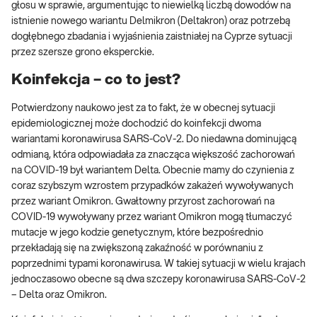
głosu w sprawie, argumentując to niewielką liczbą dowodów na
istnienie nowego wariantu Delmikron (Deltakron) oraz potrzebą
dogłębnego zbadania i wyjaśnienia zaistniałej na Cyprze sytuacji
przez szersze grono eksperckie.
Koinfekcja – co to jest?
Potwierdzony naukowo jest za to fakt, że w obecnej sytuacji
epidemiologicznej może dochodzić do koinfekcji dwoma
wariantami koronawirusa SARS-CoV-2. Do niedawna dominującą
odmianą, która odpowiadała za znacząca większość zachorowań
na COVID-19 był wariantem Delta. Obecnie mamy do czynienia z
coraz szybszym wzrostem przypadków zakażeń wywoływanych
przez wariant Omikron. Gwałtowny przyrost zachorowań na
COVID-19 wywoływany przez wariant Omikron mogą tłumaczyć
mutacje w jego kodzie genetycznym, które bezpośrednio
przekładają się na zwiększoną zakaźność w porównaniu z
poprzednimi typami koronawirusa. W takiej sytuacji w wielu krajach
jednoczasowo obecne są dwa szczepy koronawirusa SARS-CoV-2
– Delta oraz Omikron.