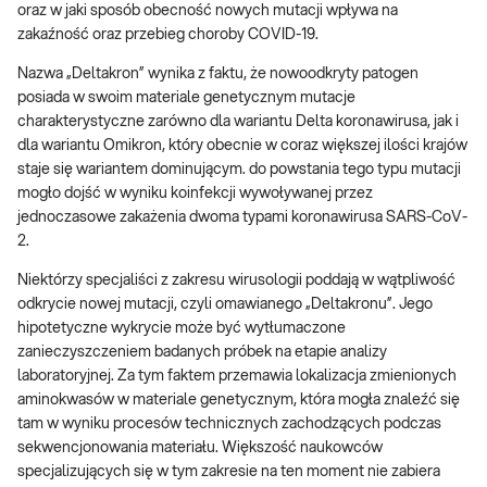
oraz w jaki sposób obecność nowych mutacji wpływa na
zakaźność oraz przebieg choroby COVID-19.
Nazwa „Deltakron” wynika z faktu, że nowoodkryty patogen
posiada w swoim materiale genetycznym mutacje
charakterystyczne zarówno dla wariantu Delta koronawirusa, jak i
dla wariantu Omikron, który obecnie w coraz większej ilości krajów
staje się wariantem dominującym. do powstania tego typu mutacji
mogło dojść w wyniku koinfekcji wywoływanej przez
jednoczasowe zakażenia dwoma typami koronawirusa SARS-CoV-
2.
Niektórzy specjaliści z zakresu wirusologii poddają w wątpliwość
odkrycie nowej mutacji, czyli omawianego „Deltakronu”. Jego
hipotetyczne wykrycie może być wytłumaczone
zanieczyszczeniem badanych próbek na etapie analizy
laboratoryjnej. Za tym faktem przemawia lokalizacja zmienionych
aminokwasów w materiale genetycznym, która mogła znaleźć się
tam w wyniku procesów technicznych zachodzących podczas
sekwencjonowania materiału. Większość naukowców
specjalizujących się w tym zakresie na ten moment nie zabiera