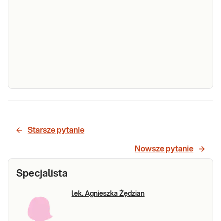
Lipidogram
(CHOL,
Lipidogram (CHOL, HDL, nie-HDL, LDL, TG).
HDL, nie-
Lipidogram - ilościowe badanie frakcji
Starsze pytanie
cholesterolu i trójglicerydów, potocznie
HDL, LDL,
&bdquo;Badanie cholesterolu&rdquo;. Badanie
Nowsze pytanie
TG)
cholesterolu wykonywane jest w diagnostyce
dyslipidemii oraz w ocenie ryzyka miaż
Specjalista
Sprawdź
lek. Agnieszka Żędzian