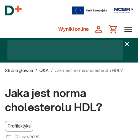
Wyniki online
Strona główna
/
Q&A
/
Jaka jest norma cholesterolu HDL?
Jaka jest norma
cholesterolu HDL?
Profilaktyka
17 lipca 2025