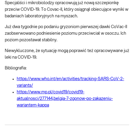
Specjaliści i mikrobiolodzy opracowują już nową szczepionkę
przeciw COVID-19. To Covac-II, który osiągnął obiecujące wyniki w
badaniach laboratoryjnych na myszach.
Już dwa tygodnie po podaniu gryzoniom pierwszej dawki CoVac-II
zaobserwowano podniesienie poziomu przeciwciał w osoczu. Ich
poziom pozostawał stabilny.
Niewykluczone, że sytuację mogą poprawić też opracowywane już
leki na COVID-19.
Bibliografia:
https://www.who.int/en/activities/tracking-SARS-CoV-2-
variants/
https://www.mp.pl/covid19/covid19-
aktualnosci/277144,belgia-7-zgonow-po-zakazeniu-
wariantem-kappa