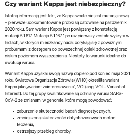
Czy wariant Kappa jest niebezpieczny?
Istotną informacją jest fakt, że Kappa wcale nie jest mutacją nową
– pierwsze udokumentowane próbki są datowane na październik
2020 roku. Sam wariant Kappa jest powiązany z konstelacją
mutacji B.1.617. Mutacja B.1.167.1 po raz pierwszy została wykryta w
Indiach, w których mieszkańcy nadal borykają się z poważnymi
problemami z dostępem do powszechnej opieki zdrowotnej oraz
niskim poziomem wyszczepienia. Niestety to warunki idealne do
ewolucji wirusa.
Wariant Kappa uzyskał swoją nazwę dopiero pod koniec maja 2021
roku. Światowa Organizacja Zdrowia (WHO) określiła wariant
Kappa jako „wariant zainteresowania”, VOI (ang. VOI – Variant of
Interest). Do tej grupy kwalifikowane są odmiany wirusa SARS-
CoV-2 ze zmianami w genomie, które mogą powodować:
zaburzenie skuteczności badań diagnostycznych,
zmniejszoną skuteczność dotychczasowych metod
leczenia,
ostrzejszy przebieg choroby,