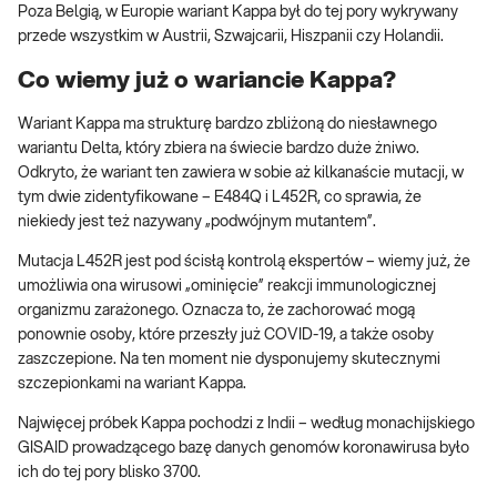
Poza Belgią, w Europie wariant Kappa był do tej pory wykrywany
przede wszystkim w Austrii, Szwajcarii, Hiszpanii czy Holandii.
Co wiemy już o wariancie Kappa?
Wariant Kappa ma strukturę bardzo zbliżoną do niesławnego
wariantu Delta, który zbiera na świecie bardzo duże żniwo.
Odkryto, że wariant ten zawiera w sobie aż kilkanaście mutacji, w
tym dwie zidentyfikowane – E484Q i L452R, co sprawia, że
niekiedy jest też nazywany „podwójnym mutantem”.
Mutacja L452R jest pod ścisłą kontrolą ekspertów – wiemy już, że
umożliwia ona wirusowi „ominięcie” reakcji immunologicznej
organizmu zarażonego. Oznacza to, że zachorować mogą
ponownie osoby, które przeszły już COVID-19, a także osoby
zaszczepione. Na ten moment nie dysponujemy skutecznymi
szczepionkami na wariant Kappa.
Najwięcej próbek Kappa pochodzi z Indii – według monachijskiego
GISAID prowadzącego bazę danych genomów koronawirusa było
ich do tej pory blisko 3700.