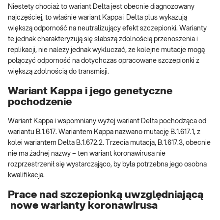
Niestety chociaż to wariant Delta jest obecnie diagnozowany
najczęściej, to właśnie wariant Kappa i Delta plus wykazują
większą odporność na neutralizujący efekt szczepionki. Warianty
te jednak charakteryzują się słabszą zdolnością przenoszenia i
replikacji, nie należy jednak wykluczać, że kolejne mutacje mogą
połączyć odporność na dotychczas opracowane szczepionki z
większą zdolnością do transmisji.
Wariant Kappa i jego genetyczne
pochodzenie
Wariant Kappa i wspomniany wyżej wariant Delta pochodząca od
wariantu B.1.617. Wariantem Kappa nazwano mutację B.1.617.1, z
kolei wariantem Delta B.1.672.2. Trzecia mutacja, B.1.617.3, obecnie
nie ma żadnej nazwy – ten wariant koronawirusa nie
rozprzestrzenił się wystarczająco, by była potrzebna jego osobna
kwalifikacja.
Prace nad szczepionką uwzględniającą
nowe warianty koronawirusa