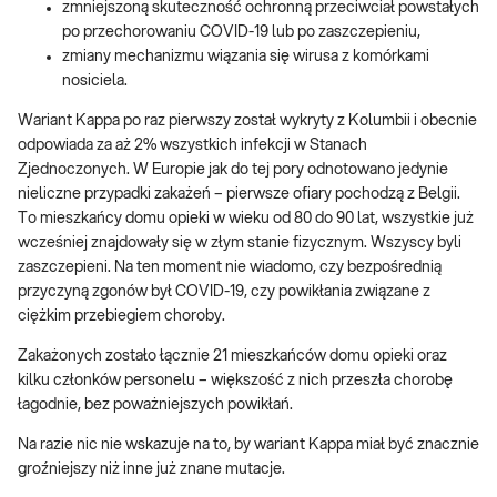
zmniejszoną skuteczność ochronną przeciwciał powstałych
po przechorowaniu COVID-19 lub po zaszczepieniu,
zmiany mechanizmu wiązania się wirusa z komórkami
nosiciela.
Wariant Kappa po raz pierwszy został wykryty z Kolumbii i obecnie
odpowiada za aż 2% wszystkich infekcji w Stanach
Zjednoczonych. W Europie jak do tej pory odnotowano jedynie
nieliczne przypadki zakażeń – pierwsze ofiary pochodzą z Belgii.
To mieszkańcy domu opieki w wieku od 80 do 90 lat, wszystkie już
wcześniej znajdowały się w złym stanie fizycznym. Wszyscy byli
zaszczepieni. Na ten moment nie wiadomo, czy bezpośrednią
przyczyną zgonów był COVID-19, czy powikłania związane z
ciężkim przebiegiem choroby.
Zakażonych zostało łącznie 21 mieszkańców domu opieki oraz
kilku członków personelu – większość z nich przeszła chorobę
łagodnie, bez poważniejszych powikłań.
Na razie nic nie wskazuje na to, by wariant Kappa miał być znacznie
groźniejszy niż inne już znane mutacje.