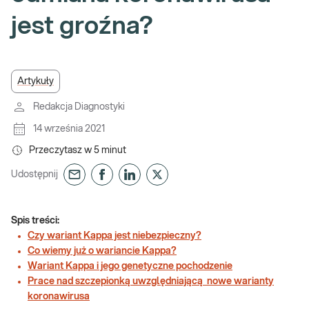
jest groźna?
Artykuły
Redakcja Diagnostyki
14 września 2021
Przeczytasz w
5
minut
Udostępnij
Spis treści:
Czy wariant Kappa jest niebezpieczny?
Co wiemy już o wariancie Kappa?
Wariant Kappa i jego genetyczne pochodzenie
Prace nad szczepionką uwzględniającą nowe warianty
koronawirusa