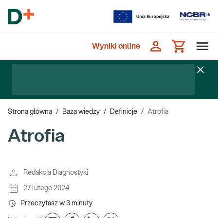
Wyniki online
Strona główna
/
Baza wiedzy
/
Definicje
/
Atrofia
Atrofia
Redakcja Diagnostyki
27 lutego 2024
Przeczytasz w
3
minuty