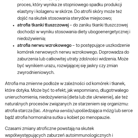
proces, który wynika ze stopniowego spadku produkcji
elastyny i kolagenu w skórze. Do atrofii skóry może też
dojść na skutek stosowania sterydów miejscowo;
atrofia tkanki tłuszczowej
– do zaniku tkanki tłuszczowej
dochodzi w wyniku stosowania diety ubogoenergetycznej i
niedożywienia;
atrofia nerwu wzrokowego
– to postępujące uszkodzenie
komórek nerwowych nerwu wzrokowego. Doprowadza do
zaburzenia lub całkowitej utraty zdolności widzenia. Może
być wynikiem urazu, rozwijającej się jaskry czy zmian
zwyrodnieniowych.
Atrofia ma zmienne podłoże w zależności od komórek i tkanek,
które dotyka. Może być to efekt, jak wspomniano, długotrwałego
unieruchomienia, niedożywienia (dieta lub złe ukrwienie), ale też
naturalnych procesów związanych ze starzeniem się organizmu:
atrofia starcza (łac.
Atrophia senilis)
upośledzająca mózg lub serce
bądź atrofia hormonalna sutka u kobiet po menopauzie.
Czasami zmiany atroficzne powstają na skutek
współwystępujących zaburzeń autoimmunologicznych i