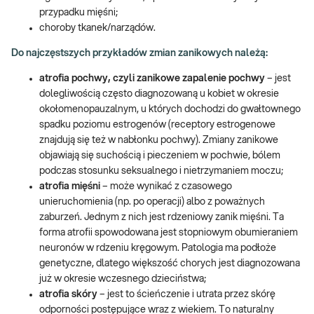
przypadku mięśni;
choroby tkanek/narządów.
Do najczęstszych przykładów zmian zanikowych należą:
atrofia pochwy, czyli zanikowe zapalenie pochwy
– jest
dolegliwością często diagnozowaną u kobiet w okresie
okołomenopauzalnym, u których dochodzi do gwałtownego
spadku poziomu estrogenów (receptory estrogenowe
znajdują się też w nabłonku pochwy). Zmiany zanikowe
objawiają się suchością i pieczeniem w pochwie, bólem
podczas stosunku seksualnego i nietrzymaniem moczu;
atrofia mięśni
– może wynikać z czasowego
unieruchomienia (np. po operacji) albo z poważnych
zaburzeń. Jednym z nich jest rdzeniowy zanik mięśni. Ta
forma atrofii spowodowana jest stopniowym obumieraniem
neuronów w rdzeniu kręgowym. Patologia ma podłoże
genetyczne, dlatego większość chorych jest diagnozowana
już w okresie wczesnego dzieciństwa;
atrofia skóry
– jest to ścieńczenie i utrata przez skórę
odporności postępujące wraz z wiekiem. To naturalny