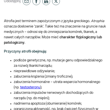
Udostępnij
Atrofia jest terminem zapożyczonym z języka greckiego.
Atrophia
oznacza dosłownie 'zanik'. Takie też ma znaczenie na gruncie nauk
medycznych – odnosi się do zmniejszania komórek, tkanek, a
nawet całych narządów. Może mieć
charakter fizjologiczny lub
patologiczny
.
Przyczyny atrofii obejmują:
podłoże genetyczne, np. mutacje genu odpowiedzialnego
za rozwój tkanki/narządu;
nieprawidłowe odżywianie;
zaburzenia krążenia (zmiany troficzne);
zaburzenia hormonalne – utrata wsparcia hormonalnego
(np.
testosteronu
);
zaburzenia impulsów nerwowych dochodzących do
narządu (np. do mięśni);
nadmierna apoptoza (obumieranie) komórek;
ograniczona aktywność, np. brak ćwiczeń fizycznych w