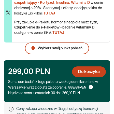
uzupełniający - Kortyzol, Insulina, Witamina D
w cenie
obniżonej o
20%
. Skorzystaj z oferty, dodając pakiet do
koszyka lub kliknij
TUTAJ
Przy zakupie e-Pakietu hormonalnego dla mężczyzn,
uzupełnienie do e-Pakietów - badanie witaminy D
dostępne w cenie
39 zł
TUTAJ
Wybierz swój punkt pobrań
299,00 PLN
Do koszyka
Suma cen badań z tego pakietu według cennika online w
Warszawie wraz z opłatą za pobranie:
553,31 PLN
Najniższa cena z ostatnich 30 dni:
269,10 PLN
Ceny zakupu widoczne w Diag.pl dotyczą transakcji