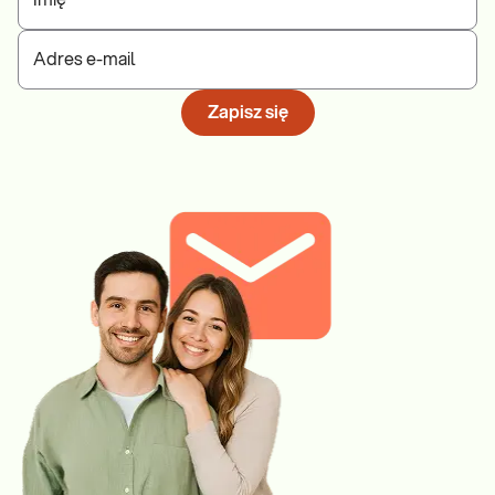
Imię
utrata lub przybieranie na wadze, sucha skóra lub
nadpotliwość, zaparcia lub biegunki), syntezę białka SHBG,
jakość nasienia (zmiana w ilości i ruchliwości plemników),
Adres e-mail
płodność i równowagę emocjonalną.
Zapisz się
Zestawienie wyników badań uwzględnionych w e-Pakiecie
pozwala na ocenę funkcji układu hormonalnego mężczyzny oraz
na wskazanie przyczyny diagnozowanych zaburzeń. Ze względu
na wzajemne zależności występujące w układzie hormonalnym i
wieloczynnikowy charakter podłoża zaburzeń
endokrynologicznych, uzyskane wyniki badań należy
skonsultować z lekarzem.
e-Pakiety sugerowane do dokupienia:
e-Pakiet hormonalny uzupełniający - kortyzol, insulina, witamina D
Gdzie możesz zrealizować to badanie: