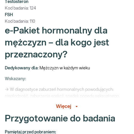
Testosteron
Kod badania:
124
FSH
Kod badania:
110
e-Pakiet hormonalny dla
mężczyzn – dla kogo jest
przeznaczony?
Dedykowany dla
: Mężczyzn w każdym wieku
Wskazany:
→ W diagnostyce zaburzeń hormonalnych powodujących:
niepłodność, zaburzenia erekcji, spadek popędu seksualnego,
utratę masy mięśniowej, osteoporozę, wahania masy ciała,
Więcej
chwiejność emocjonalną, pogorszenie ogólnego stanu zdrowia
Przygotowanie do badania
→ W kontroli leczenia i monitorowaniu zaburzeń hormonalnych.
→ Profilaktycznie, do oceny pracy układu hormonalnego.
Pamiętaj przed pobraniem: