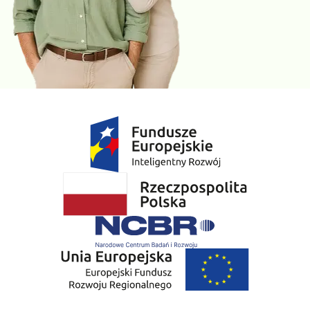
Wszystkie punkty pobrań Diagnostyki
Zamów badanie i zrealizuj je w dowolnym punkcie pobrań.
Pobranie w Twoim domu
Wybierz w koszyku opcję „Pobranie w domu” – usługa wyświetla
się, jeśli wybrany przez Ciebie punkt pobrań znajduje się w
obsługiwanej miejscowości.