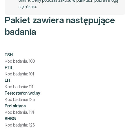
online. Ceny podczas zakupu w punktach pobrań mogą
się różnić.
Pakiet zawiera następujące
badania
TSH
Kod badania:
100
FT4
Kod badania:
101
LH
Kod badania:
111
Testosteron wolny
Kod badania:
125
Prolaktyna
Kod badania:
114
SHBG
Kod badania:
126