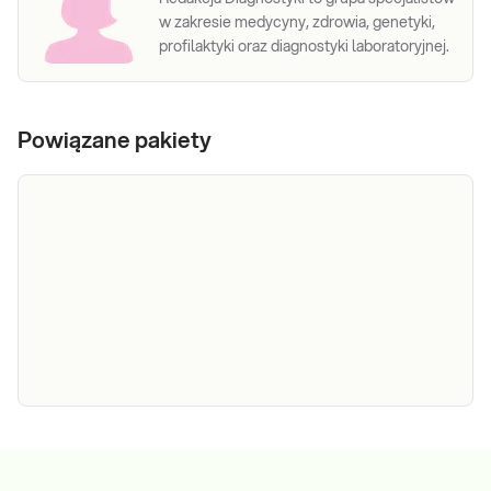
w zakresie medycyny, zdrowia, genetyki,
profilaktyki oraz diagnostyki laboratoryjnej.
Powiązane pakiety
e-Pakiet
GENOdiagDIETA
Otyłość stanowi jedno z największych
- geny
zagrożeń epidemiologicznych XXI