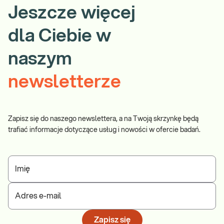
Jeszcze więcej
wieku. Dane Światowej Organizacji
metabolizmu i
Zdrowia (WHO) wykazują, że u 50%
otyłości
dla Ciebie w
populacji w rejonie europejskim
występuje nadwaga, a u 25%
Sprawdź
naszym
zdiagnozowano otyłość. Otyłość
stanowi czynnik ryzyka w
newsletterze
Zapisz się do naszego newslettera, a na Twoją skrzynkę będą
trafiać informacje dotyczące usług i nowości w ofercie badań.
Imię
Adres e-mail
Zapisz się