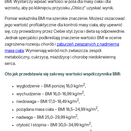
BMI. Wystarczy wpisać wartości w pola dla masy ciała i dla
wzrostu, aby po kliknięciu przycisku „Oblicz” uzyskać wynik.
Pomiar wskaźnika BMI ma szerokie znaczenie. Możesz oszacować
jego wartość profilaktycznie dla kontroli masy ciała, aby upewnić
się, czy prowadzony przez Ciebie styl życia i dieta są odpowiednie.
Jednak specjaliści podkreślają znaczenie wartości BMI w ocenie
zagrożenia rozwoju chorób i
zaburzeń związanych z nadmierną
masą ciała
. Wymieniają wśród nich zwłaszcza: zespół
metaboliczny, cukrzycę, miażdżycę i chorobę niedokrwienną
serca.
Oto jak przedstawia się zakresy wartości współczynnika BMI:
2
wygłodzenie – BMI poniżej 16,0 kg/m
,
2
wychudzenie – BMI 16,0–16,99 kg/m
,
2
niedowaga – BMI 17,0–18,49 kg/m
,
2
pożądana masa ciała – BMI 18,5–24,99 kg/m
,
2
nadwaga – BMI 25,0–29,99 kg/m
,
2
otyłość I stopnia – BMI 30,0–34,99 kg/m
,