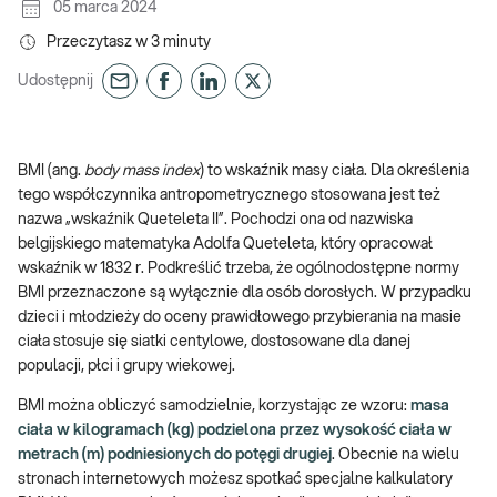
05 marca 2024
Przeczytasz w
3
minuty
Udostępnij
BMI (ang.
body mass index
) to wskaźnik masy ciała. Dla określenia
tego współczynnika antropometrycznego stosowana jest też
nazwa „wskaźnik Queteleta II”. Pochodzi ona od nazwiska
belgijskiego matematyka Adolfa Queteleta, który opracował
wskaźnik w 1832 r. Podkreślić trzeba, że ogólnodostępne normy
BMI przeznaczone są wyłącznie dla osób dorosłych. W przypadku
dzieci i młodzieży do oceny prawidłowego przybierania na masie
ciała stosuje się siatki centylowe, dostosowane dla danej
populacji, płci i grupy wiekowej.
BMI można obliczyć samodzielnie, korzystając ze wzoru:
masa
ciała w kilogramach (kg) podzielona przez wysokość ciała w
metrach (m) podniesionych do potęgi drugiej
. Obecnie na wielu
stronach internetowych możesz spotkać specjalne kalkulatory