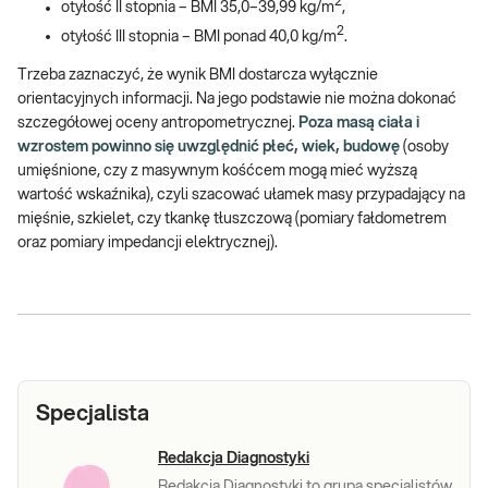
2
otyłość II stopnia – BMI 35,0–39,99 kg/m
,
2
otyłość III stopnia – BMI ponad 40,0 kg/m
.
Trzeba zaznaczyć, że wynik BMI dostarcza wyłącznie
orientacyjnych informacji. Na jego podstawie nie można dokonać
szczegółowej oceny antropometrycznej.
Poza masą ciała i
wzrostem powinno się uwzględnić płeć, wiek, budowę
(osoby
umięśnione, czy z masywnym kośćcem mogą mieć wyższą
wartość wskaźnika), czyli szacować ułamek masy przypadający na
mięśnie, szkielet, czy tkankę tłuszczową (pomiary fałdometrem
oraz pomiary impedancji elektrycznej).
Specjalista
Redakcja Diagnostyki
Redakcja Diagnostyki to grupa specjalistów