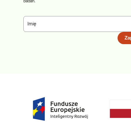
badań.
Imię
Zap