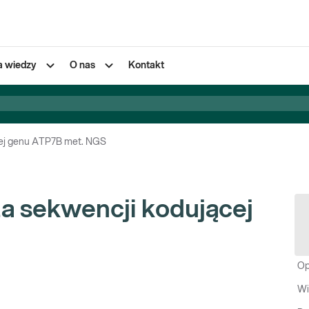
a wiedzy
O nas
Kontakt
cej genu ATP7B met. NGS
a sekwencji kodującej
Op
Wi