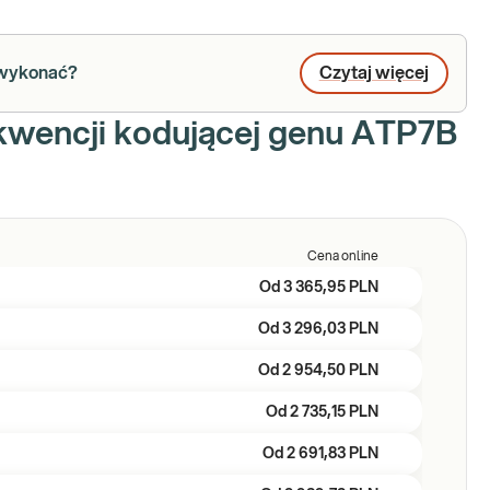
a wykonać?
Czytaj więcej
kwencji kodującej genu ATP7B
Cena online
Od
3 365,95 PLN
Od
3 296,03 PLN
Od
2 954,50 PLN
Od
2 735,15 PLN
Od
2 691,83 PLN