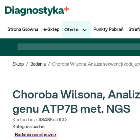
Strona Główna
e-Sklep
Punkty Pobrań
Stref
Oferta
Sklep
/
Badania
/
Choroba Wilsona, Analiza sekwencji kodują
Choroba Wilsona, Analiz
genu ATP7B met. NGS
Kod badania:
3848
Kod ICD:
--
Kategoria badań:
Badania genetyczne