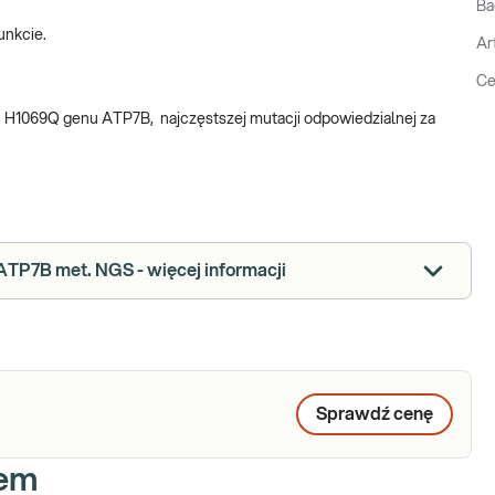
Ba
unkcie.
Ar
Ce
 H1069Q genu ATP7B, najczęstszej mutacji odpowiedzialnej za
ATP7B met. NGS - więcej informacji
Sprawdź cenę
iem