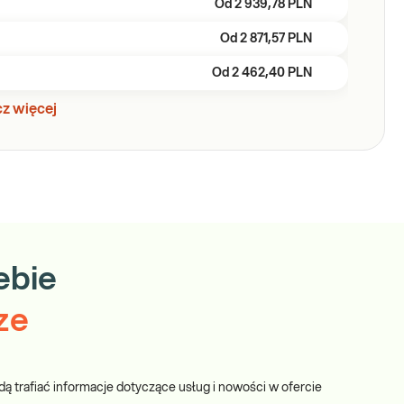
Od
2 939,78 PLN
Od
2 871,57 PLN
Od
2 462,40 PLN
z więcej
ebie
ze
dą trafiać informacje dotyczące usług i nowości w ofercie