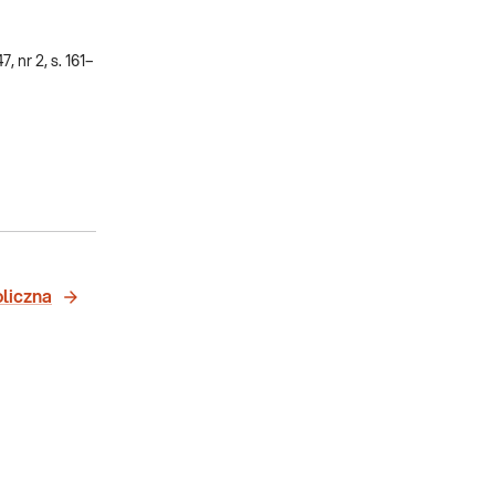
, nr 2, s. 161–
liczna