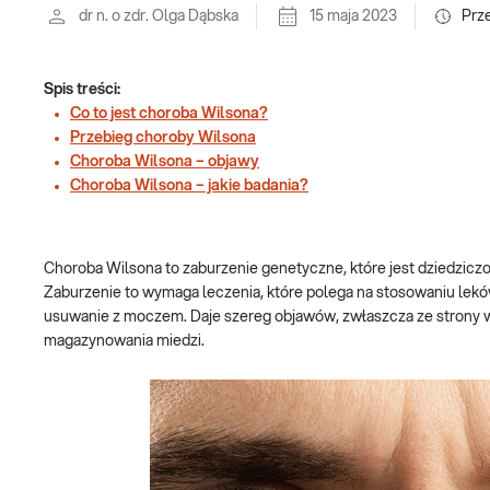
dr n. o zdr. Olga Dąbska
15 maja 2023
Prz
Spis treści:
Co to jest choroba Wilsona?
Przebieg choroby Wilsona
Choroba Wilsona – objawy
Choroba Wilsona – jakie badania?
Choroba Wilsona to zaburzenie genetyczne, które jest dziedzicz
Zaburzenie to wymaga leczenia, które polega na stosowaniu lekó
usuwanie z moczem. Daje szereg objawów, zwłaszcza ze strony wą
magazynowania miedzi.