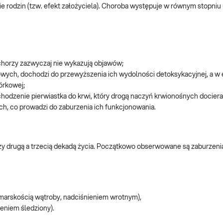
e rodzin (tzw. efekt założyciela). Choroba występuje w równym stopniu u
horzy zazwyczaj nie wykazują objawów;
wych, dochodzi do przewyższenia ich wydolności detoksykacyjnej, a w e
órkowej;
chodzenie pierwiastka do krwi, który drogą naczyń krwionośnych dociera
ch, co prowadzi do zaburzenia ich funkcjonowania.
zy drugą a trzecią dekadą życia. Początkowo obserwowane są zaburzen
 marskością wątroby, nadciśnieniem wrotnym),
niem śledziony).