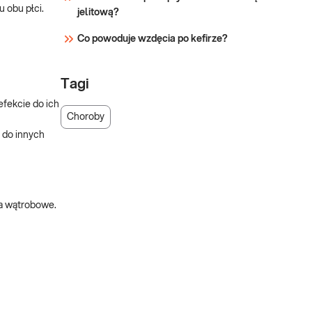
 obu płci.
jelitową?
Co powoduje wzdęcia po kefirze?
Tagi
fekcie do ich
Choroby
 do innych
ia wątrobowe.