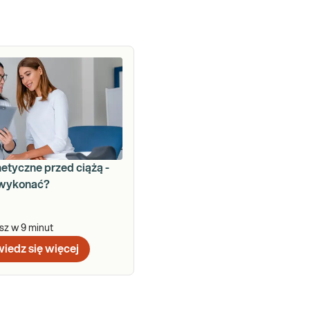
etyczne przed ciążą -
 wykonać?
asz w
9
minut
iedz się więcej