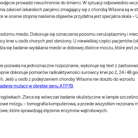
epodjęcie prowadzi nieuchronnie do śmierci. W sytuacji odpowiednio wcz
ia zaleceń lekarskich pacjenci zmagający się z chorobą Wilsona są w s
w ocenie stopnia nasilenia objawów przydatna jest specjalna skala – U
bolizmu miedzi. Dokonuje się oznaczenia poziomu ceruloplazminy i mie
cy krwi u osób chorych jest obniżony. U niewielkiej części pacjentów (
za się badanie wydalania miedzi w dobowej zbiórce moczu, które jest z
e pozwala na jednoznaczne rozpoznanie, wykonuje się test z zastosow
tępnie dokonuje pomiarów radioaktywności surowicy krwi po 2, 24 i 48 go
. Jeśli u osób z podejrzeniem choroby Wilsona nie doszło do wzrostu
adanie mutacji w obrębie genu ATP7B
.
 rogówkach. Zleca się wówczas badanie okulistyczne w lampie szczelin
zowe mózgu – tomografia komputerowa, a przede wszystkim rezonans 
obowe, które sprawdzają stężenie enzymów wątrobowych.