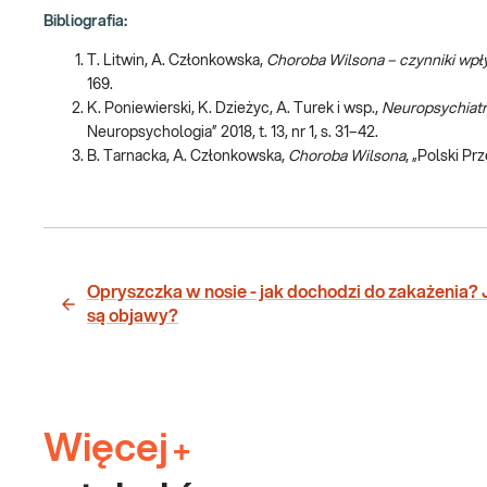
Bibliografia:
T. Litwin, A. Członkowska,
Choroba Wilsona – czynniki wpły
169.
K. Poniewierski, K. Dzieżyc, A. Turek i wsp.,
Neuropsychiatr
Neuropsychologia” 2018, t. 13, nr 1, s. 31–42.
B. Tarnacka, A. Członkowska,
Choroba Wilsona
, „Polski Pr
Opryszczka w nosie - jak dochodzi do zakażenia? 
są objawy?
Więcej
+