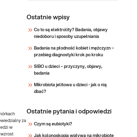
Choroba
Wilsona,
Ostatnie wpisy
Analiza
Choroba Wilsona (mutacja
Co to są elektrolity? Badania, objawy
sekwencji
H1069Q genu ATP7B). Badanie
niedoboru i sposoby uzupełniania
kodującej
mutacji H1069Q genu ATP7B,
genu
Badania na płodność kobiet i mężczyzn –
najczęstszej mutacji
ATP7B
przebieg diagnostyki krok po kroku
odpowiedzialnej za chorobę
met. NGS
Wilsona, z możliwością
SIBO u dzieci – przyczyny, objawy,
wykrycia mutacji rzadkich.
badania
Sprawdź
Mikrobiota jelitowa u dzieci - jak o nią
dbać?
Ostatnie pytania i odpowiedzi
omórkach
wiedzialny za
Czym są eubiotyki?
iedzi w
 wzrost
Jak kolonoskopia wpływa na mikrobiotę