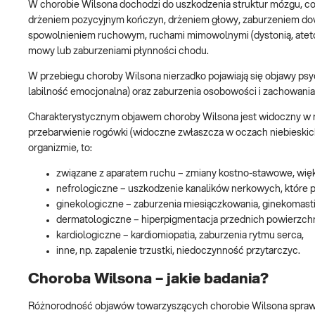
W chorobie Wilsona dochodzi do uszkodzenia struktur mózgu, co p
drżeniem pozycyjnym kończyn, drżeniem głowy, zaburzeniem dow
spowolnieniem ruchowym, ruchami mimowolnymi (dystonią, ateto
mowy lub zaburzeniami płynności chodu.
W przebiegu choroby Wilsona nierzadko pojawiają się objawy psyc
labilność emocjonalna) oraz zaburzenia osobowości i zachowania 
Charakterystycznym objawem choroby Wilsona jest widoczny w ro
przebarwienie rogówki (widoczne zwłaszcza w oczach niebieskich
organizmie, to:
związane z aparatem ruchu – zmiany kostno-stawowe, wię
nefrologiczne – uszkodzenie kanalików nerkowych, które 
ginekologiczne – zaburzenia miesiączkowania, ginekomasti
dermatologiczne – hiperpigmentacja przednich powierzch
kardiologiczne – kardiomiopatia, zaburzenia rytmu serca,
inne, np. zapalenie trzustki, niedoczynność przytarczyc.
Choroba Wilsona – jakie badania?
Różnorodność objawów towarzyszących chorobie Wilsona sprawia