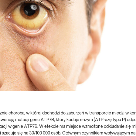
nie choroba, w której dochodzi do zaburzeń w transporcie miedzi w k
kwencją mutacji genu ATP7B, który koduje enzym (ATP-azę typu P) odpo
utacji w genie ATP7B. W efekcie ma miejsce wzmożone odkładanie się m
i szacuje się na 30/100 000 osób. Głównym czynnikiem wpływającym na