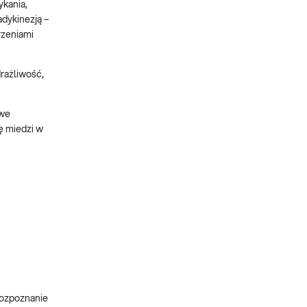
ykania,
dykinezją –
rzeniami
drażliwość,
owe
ę miedzi w
rozpoznanie