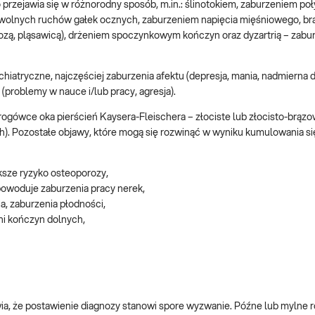
rzejawia się w różnorodny sposób, m.in.: ślinotokiem, zaburzeniem poł
olnych ruchów gałek ocznych, zaburzeniem napięcia mięśniowego, bra
zą, pląsawicą), drżeniem spoczynkowym kończyn oraz dyzartrią – zabu
hiatryczne, najczęściej zaburzenia afektu (depresja, mania, nadmierna 
(problemy w nauce i/lub pracy, agresja).
gówce oka pierścień Kaysera-Fleischera – złociste lub złocisto-brąz
). Pozostałe objawy, które mogą się rozwinąć w wyniku kumulowania si
ksze ryzyko osteoporozy,
powoduje zaburzenia pracy nerek,
a, zaburzenia płodności,
ni kończyn dolnych,
, że postawienie diagnozy stanowi spore wyzwanie. Późne lub mylne 