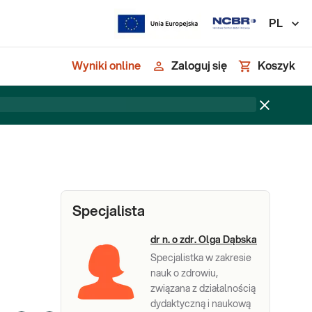
PL
Wyniki online
Zaloguj się
Koszyk
Specjalista
dr n. o zdr. Olga Dąbska
Specjalistka w zakresie
nauk o zdrowiu,
związana z działalnością
dydaktyczną i naukową