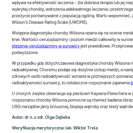
wpływa na efektywność leczenia – źle dobrana terapia lub jej ni
wykrytej choroby, wdrożenia adekwatnego leczenia i przestrzegan
przeżycie porównywalne z populacją ogólną. Warto wspomnieć, że 
Wilson’s Disease Rating Scale (UWDRS).
Wstępna diagnostyka choroby Wilsona opiera się na ocenie meta
krwi. Wartości ceruloplazminy i poziom miedzi całkowity w surowi
stężenie ceruloplazminy w surowicy
jest prawidłowe. Przeprowad
podwyższone.
W przypadku gdy dotychczasowa diagnostyka choroby Wilsona ni
radioaktywnej. Choremu podaje się dożylnie izotop miedzi, a nas
zdrowych osób radioaktywność wzrasta w późniejszych pomiarach
radioaktywności surowicy, to ostateczne rozpoznanie zapewnia
b
U chorych zwykle obserwuje się pierścień Kaysera-Fleischera w
rozpoznaniu choroby Wilsona pomocne są również badania obra
USG narządów jamy brzusznej, biopsja wątroby oraz testy wątr
Autor: dr n. o zdr. Olga Dąbska
Weryfikacja merytoryczna: lek. Wiktor Trela