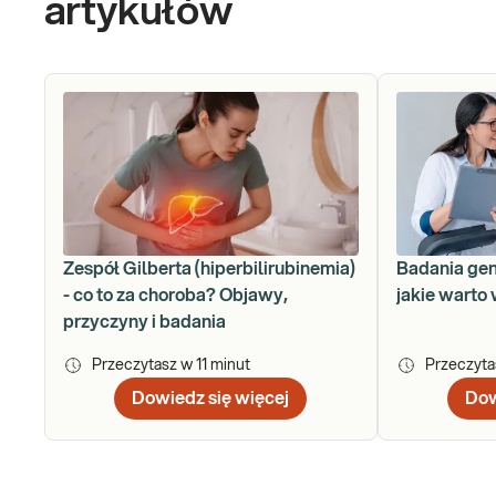
artykułów
Zespół Gilberta (hiperbilirubinemia)
Badania gen
- co to za choroba? Objawy,
jakie warto
przyczyny i badania
Przeczytasz w
11
minut
Przeczyt
Dowiedz się więcej
Dow