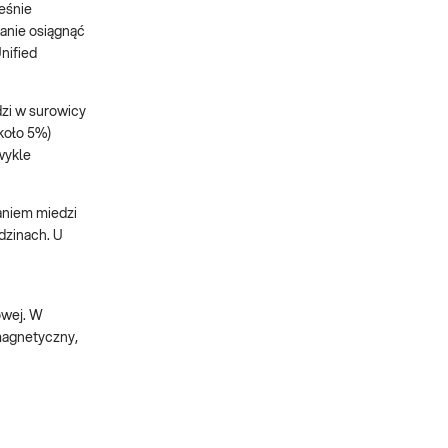
eśnie
tanie osiągnąć
nified
dzi w surowicy
około 5%)
wykle
aniem miedzi
dzinach. U
owej. W
magnetyczny,