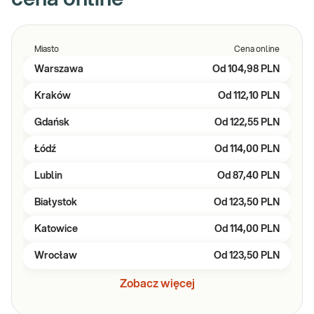
Miasto
Cena online
Warszawa
Od
104,98 PLN
Kraków
Od
112,10 PLN
Gdańsk
Od
122,55 PLN
Łódź
Od
114,00 PLN
Lublin
Od
87,40 PLN
Białystok
Od
123,50 PLN
Katowice
Od
114,00 PLN
Wrocław
Od
123,50 PLN
Zobacz więcej