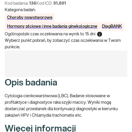
Kod badania:
136
Kod ICD:
91.891
Kategoria badań:
Choroby nowotworowe
Hormony płciowe i inne badania ginekologiczne
DiagBANK
Ogólnopolski czas oczekiwania na wynik
to
15 dni
Wybierz punkt pobrań, by zobaczyć czas oczekiwania w Twoim
punkcie.
Opis badania
Cytologia cienkowarstwowa (LBC). Badanie stosowane w
profilaktyce i diagnostyce raka szyjki macicy. Wyniki mogą
dostarczać przesłanek dla kontynuacji diagnostyki w kierunku
zakażeń HPV i Chlamydia trachomatis etc.
Więcej informacji