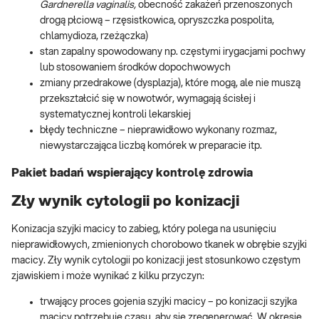
Gardnerella vaginalis,
obecność zakażeń przenoszonych
drogą płciową – rzęsistkowica, opryszczka pospolita,
chlamydioza, rzeżączka)
stan zapalny spowodowany np. częstymi irygacjami pochwy
lub stosowaniem środków dopochwowych
zmiany przedrakowe (dysplazja), które mogą, ale nie muszą
przekształcić się w nowotwór, wymagają ścisłej i
systematycznej kontroli lekarskiej
błędy techniczne – nieprawidłowo wykonany rozmaz,
niewystarczająca liczbą komórek w preparacie itp.
Pakiet badań wspierający kontrolę zdrowia
Zły wynik cytologii po konizacji
Konizacja szyjki macicy to zabieg, który polega na usunięciu
nieprawidłowych, zmienionych chorobowo tkanek w obrębie szyjki
macicy. Zły wynik cytologii po konizacji jest stosunkowo częstym
zjawiskiem i może wynikać z kilku przyczyn:
trwający proces gojenia szyjki macicy – po konizacji szyjka
macicy potrzebuje czasu, aby się zregenerować. W okresie