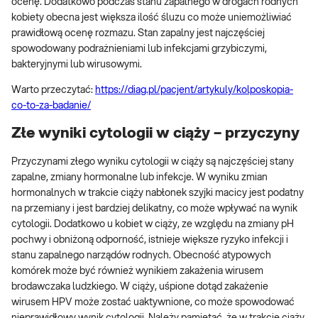
ocenę. Dodatkowo podczas stanu zapalnego w drogach rodnych
kobiety obecna jest większa ilość śluzu co może uniemożliwiać
prawidłową ocenę rozmazu. Stan zapalny jest najczęściej
spowodowany podrażnieniami lub infekcjami grzybiczymi,
bakteryjnymi lub wirusowymi.
Warto przeczytać:
https://diag.pl/pacjent/artykuly/kolposkopia-
co-to-za-badanie/
Złe wyniki cytologii w ciąży – przyczyny
Przyczynami złego wyniku cytologii w ciąży są najczęściej stany
zapalne, zmiany hormonalne lub infekcje. W wyniku zmian
hormonalnych w trakcie ciąży nabłonek szyjki macicy jest podatny
na przemiany i jest bardziej delikatny, co może wpływać na wynik
cytologii. Dodatkowo u kobiet w ciąży, ze względu na zmiany pH
pochwy i obniżoną odporność, istnieje większe ryzyko infekcji i
stanu zapalnego narządów rodnych. Obecność atypowych
komórek może być również wynikiem zakażenia wirusem
brodawczaka ludzkiego. W ciąży, uśpione dotąd zakażenie
wirusem HPV może zostać uaktywnione, co może spowodować
nieprawidłowy wynik cytologii. Należy pamiętać, że w trakcie ciąży