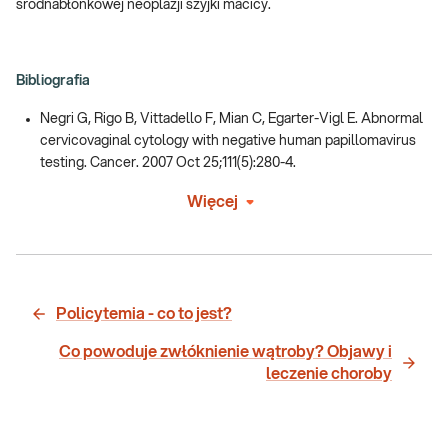
śródnabłonkowej neoplazji szyjki macicy.
Bibliografia
Negri G, Rigo B, Vittadello F, Mian C, Egarter-Vigl E. Abnormal
cervicovaginal cytology with negative human papillomavirus
testing. Cancer. 2007 Oct 25;111(5):280-4.
Więcej
Policytemia - co to jest?
Co powoduje zwłóknienie wątroby? Objawy i
leczenie choroby