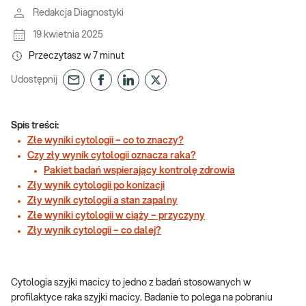
Redakcja Diagnostyki
19 kwietnia 2025
Przeczytasz w
7
minut
Udostępnij
Spis treści:
Złe wyniki cytologii – co to znaczy?
Czy zły wynik cytologii oznacza raka?
Pakiet badań wspierający kontrolę zdrowia
Zły wynik cytologii po konizacji
Zły wynik cytologii a stan zapalny
Złe wyniki cytologii w ciąży – przyczyny
Zły wynik cytologii – co dalej?
Cytologia szyjki macicy to jedno z badań stosowanych w
profilaktyce raka szyjki macicy. Badanie to polega na pobraniu