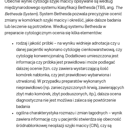
Obecnie wyniki cytologii szyjki macicy opisywane są według
międzynarodowego systemu klasyfikacji Bethesda (TBS, ang.
The
Bethesda System
). System Bethesda pozwala precyzyjnie ocenić
zmiany w komórkach szyjki macicy i określić, jakie dalsze badania
lub leczenie są potrzebne. Według systemu Bethesda w
preparacie cytologicznym ocenia się kilka elementów:
rodzaj i jakość próbki – na wyniku widnieje adnotacja czy u
danej pacjentki wykonano cytologię cienkowarstwową, czy
cytologię konwencjonalną. Dodatkowo umieszczona jest
informacja czy próbka jest prawidłowa i może podlegać
dalszej ocenie (tzn. czy zawiera wystarczającą ilość
komórek nabłonka, czy jest prawidłowo wybarwiona i
utrwalona). W przypadku preparatów wykonanych
nieprawidłowo (np. zanieczyszczonych krwią, zawierających
zbyt mało komórek, zbyt podsuszonych, itp.), dalsza ocena
diagnostyczna nie jest możliwa i zaleca się powtórzenie
badania
ogólna charakterystyka rozmazu i zmian łagodnych – wynik
zawiera informację czy u pacjentki stwierdza się obecność
śródnabłonkowej neoplazji szyjki macicy (CIN), czy są