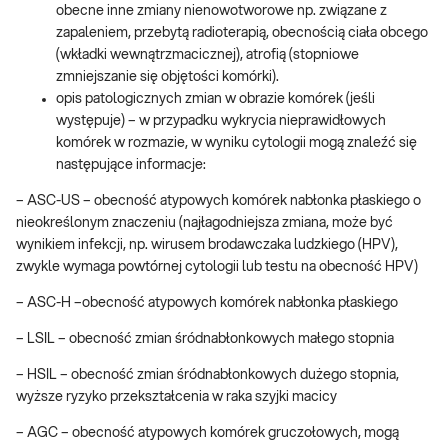
obecne inne zmiany nienowotworowe np. związane z
zapaleniem, przebytą radioterapią, obecnością ciała obcego
(wkładki wewnątrzmacicznej), atrofią (stopniowe
zmniejszanie się objętości komórki).
opis patologicznych zmian w obrazie komórek (jeśli
występuje) – w przypadku wykrycia nieprawidłowych
komórek w rozmazie, w wyniku cytologii mogą znaleźć się
następujące informacje:
– ASC-US – obecność atypowych komórek nabłonka płaskiego o
nieokreślonym znaczeniu (najłagodniejsza zmiana, może być
wynikiem infekcji, np. wirusem brodawczaka ludzkiego (HPV),
zwykle wymaga powtórnej cytologii lub testu na obecność HPV)
– ASC-H –obecność atypowych komórek nabłonka płaskiego
– LSIL – obecność zmian śródnabłonkowych małego stopnia
– HSIL – obecność zmian śródnabłonkowych dużego stopnia,
wyższe ryzyko przekształcenia w raka szyjki macicy
– AGC – obecność atypowych komórek gruczołowych, mogą