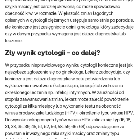
szyjka macicy jest bardziej ukrwiona, co może spowodować
obecność krwi w rozmazie. Większość zmian łagodnych
opisanych w cytologii ciężarnych ustępuje samoistnie po porodzie,
ale konieczne jest zasięgnięcie opinii ginekologa, który zadecyduje
czy w danym przypadku wymagana jest dalsza diagnostyka lub
leczenie.
Zły wynik cytologii – co dalej?
W przypadku nieprawidłowego wyniku cytologii konieczne jest jak
najszybsze zgłoszenie się do ginekologa. Lekarz zadecyduje, czy
konieczna jest dalsza diagnostyka w celu potwierdzenia lub
wykluczenia nowotworu (kolposkopia, biopsja) lub wdrożenia
określonego leczenia np. infekcji intymnych. W zależności od
stopnia zaawansowania zmian, lekarz może zalecić powtórzenie
cytologii za kilka miesięcy lub wykonanie testu na obecność
wirusa brodawczaka ludzkiego (HPV) i określenie typu wirusa HPV.
Do wysoko onkogennych typów wirusa HPV zalicza się: typ 16, 18,
31, 33, 35, 39, 45, 51, 52, 56, 58, 59, 66 i 68) odpowiadają one za
powstanie inwazyjnego raka szyjki macicy oraz zmiany typu