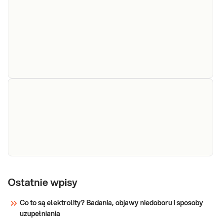
jedną z najczęstszych infekcji wirusowych,
wirusa
przenoszonych głównie drogą płciową.
brodawczaka
Typy wirusa HPV Wśród niemal 200 typów
ludzkiego
wirusa HPV wyróżniamy: · Typy
wysokiego ry
Sprawdź
Cytologia
Cytologia cienkowarstwowa (LBC).
cienkowarstwowa
Badanie stosowane w profilaktyce i
(LBC) - cytologia
diagnostyce raka szyjki macicy. Wyniki
płynna
mogą dostarczać przesłanek dla
kontynuacji diagnostyki w kierunku
Sprawdź
zakażeń HPV i Chlamydia trachomatis
etc.
Cytologia
Cytologia ginekologiczna. Badanie
przesiewowe w kierunku raka szyjki
ginekologiczna
Ostatnie wpisy
macicy, wg klasyfikacji Bethesda.
Co to są elektrolity? Badania, objawy niedoboru i sposoby
uzupełniania
Sprawdź