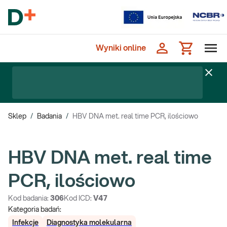
Wyniki online
Sklep
/
Badania
/
HBV DNA met. real time PCR, ilościowo
HBV DNA met. real time
PCR, ilościowo
Kod badania:
306
Kod ICD:
V47
Kategoria badań:
Infekcje
Diagnostyka molekularna