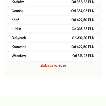
Kraków
Od
363,38 PLN
Gdańsk
Od
284,05 PLN
Łódź
Od
427,50 PLN
Lublin
Od
335,35 PLN
Białystok
Od
319,20 PLN
Katowice
Od
427,50 PLN
Wrocław
Od
318,25 PLN
Zobacz więcej