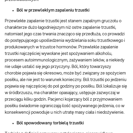
Ból w przewlekłym zapaleniu trzustki
Przewlekłe zapalenie trzustki jest stanem zapalnym gruczołu o
charakterze dużo łagodniejszym niż ostre zapalenie trzustki,
natomiast jego czas trwania znacząco się przedłuża, co prowadzi
do postępującego upośledzenia wydzielania soku trzustkowego i
produkowanych w trzustce hormonów. Przewlekle zapalenie
trzustki najczęściej wywołane jest spożywaniem alkoholu,
procesem autoimmunologicznym, zażywaniem leków, a niekiedy
nie udaje ustalić się jego przyczyny. Ból, który towarzyszy
chorobie pojawia się okresowo, może być związany ze spożyciem
posiłku, ale nie jest to warunek konieczny. Ból trzustki po jedzeniu
pojawia się najczęściej do poł godziny po posiłku. Ból lokalizuje się
w śródbrzuszu, ma charakter opasający, ustępuje zazwyczaj w
przeciągu kilku godzin. Pacjenci kojarzący ból z przyjmowaniem
posiłku świadomie ograniczają ilość spożywanego jedzenia, co w
konsekwencji powoduje u nich utratę masy ciała i niedożywienie.
Ból spowodowany torbielą trzustki