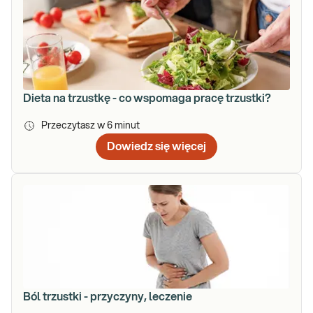
Dieta na trzustkę - co wspomaga pracę trzustki?
Przeczytasz w
6
minut
Dowiedz się więcej
Ból trzustki - przyczyny, leczenie