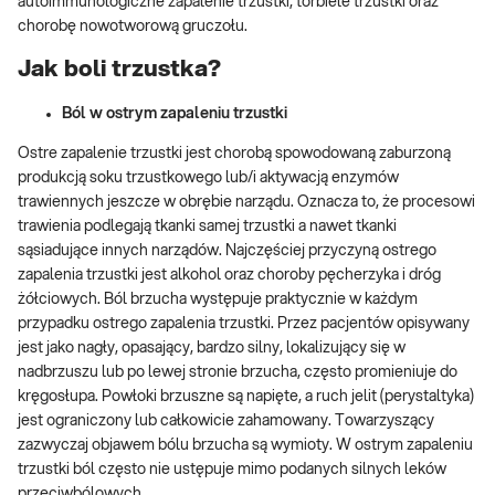
autoimmunologiczne zapalenie trzustki, torbiele trzustki oraz
chorobę nowotworową gruczołu.
Jak boli trzustka?
Ból w ostrym zapaleniu trzustki
Ostre zapalenie trzustki jest chorobą spowodowaną zaburzoną
produkcją soku trzustkowego lub/i aktywacją enzymów
trawiennych jeszcze w obrębie narządu. Oznacza to, że procesowi
trawienia podlegają tkanki samej trzustki a nawet tkanki
sąsiadujące innych narządów. Najczęściej przyczyną ostrego
zapalenia trzustki jest alkohol oraz choroby pęcherzyka i dróg
żółciowych. Ból brzucha występuje praktycznie w każdym
przypadku ostrego zapalenia trzustki. Przez pacjentów opisywany
jest jako nagły, opasający, bardzo silny, lokalizujący się w
nadbrzuszu lub po lewej stronie brzucha, często promieniuje do
kręgosłupa. Powłoki brzuszne są napięte, a ruch jelit (perystaltyka)
jest ograniczony lub całkowicie zahamowany. Towarzyszący
zazwyczaj objawem bólu brzucha są wymioty. W ostrym zapaleniu
trzustki ból często nie ustępuje mimo podanych silnych leków
przeciwbólowych.