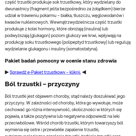
część trzustki produkuje sok trzustkowy, który wydzielany do
dwunastnicy (fragment jelita bezpośrednio za żołądkiem) bierze
udział w trawieniu pokarmu – białka, tłuszczu, węglowodanów i
kwasów nukleinowych. Wewnątrzwydzielnicza część trzustki
produkuje z kolei hormony, które obniżają (insulina) lub
podwyższają (glukagon) poziom glukozy we krwi, wpływają na
produkcję soku trzustkowego (polipeptyd trzustkowy) lub regulują
wydzielanie glukagonu i insuliny (somatostatyna).
Pakiet badań pomocny w ocenie stanu zdrowia
▶️
Sprawdź e-Pakiet trzustkowy – kliknij.
◀️
Ból trzustki – przyczyny
Ból trzustki jest objawem choroby, stąd należy doszukiwać jego
przyczyny. W zależności od choroby, która go wywołuje, może
cechować go różna intensywność, okoliczności w których się
pojawia, a także pozytywna lub negatywna odpowiedź na leki
przeciwbólowe. Wśród chorób trzustki, którym towarzyszy ból
wymienia się ostre i przewlekłe zapalenie trzustki,