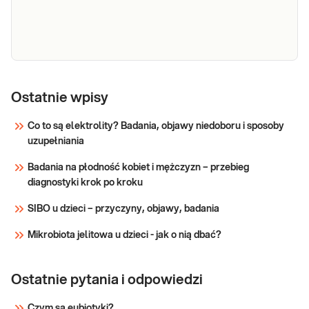
time PCR,
dezoksyrybonukleinowego (DNA) wirusa
ilościowo
zapalenia wątroby typu B (HBV) w krwi,
stosowane w monitorowaniu leczenia
Sprawdź
przeciwwirusowego.
HCV
Jakościowe oznaczenie przeciwciał anty-
HCV w surowicy krwi, przydatne w
przeciwciała
Ostatnie wpisy
diagnostyce wirusowego zapalenia
wątroby typu C (WZW C).
Co to są elektrolity? Badania, objawy niedoboru i sposoby
uzupełniania
Sprawdź
Badania na płodność kobiet i mężczyzn – przebieg
diagnostyki krok po kroku
SIBO u dzieci – przyczyny, objawy, badania
Mikrobiota jelitowa u dzieci - jak o nią dbać?
Ostatnie pytania i odpowiedzi
Czym są eubiotyki?