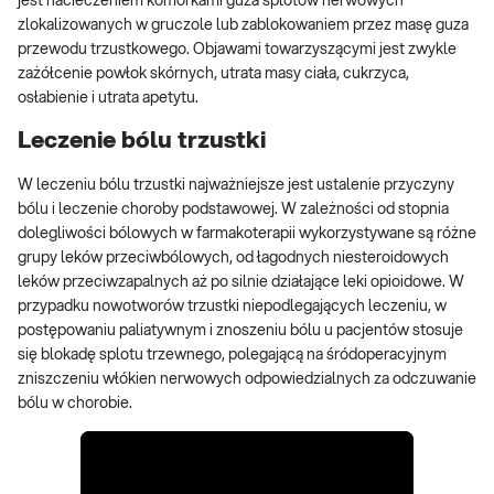
jest nacieczeniem komórkami guza splotów nerwowych
zlokalizowanych w gruczole lub zablokowaniem przez masę guza
przewodu trzustkowego. Objawami towarzyszącymi jest zwykle
zażółcenie powłok skórnych, utrata masy ciała, cukrzyca,
osłabienie i utrata apetytu.
Leczenie bólu trzustki
W leczeniu bólu trzustki najważniejsze jest ustalenie przyczyny
bólu i leczenie choroby podstawowej. W zależności od stopnia
dolegliwości bólowych w farmakoterapii wykorzystywane są różne
grupy leków przeciwbólowych, od łagodnych niesteroidowych
leków przeciwzapalnych aż po silnie działające leki opioidowe. W
przypadku nowotworów trzustki niepodlegających leczeniu, w
postępowaniu paliatywnym i znoszeniu bólu u pacjentów stosuje
się blokadę splotu trzewnego, polegającą na śródoperacyjnym
zniszczeniu włókien nerwowych odpowiedzialnych za odczuwanie
bólu w chorobie.