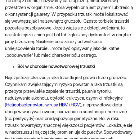
Torbielą z definicji nazywamy patologiczną, nieprawidłową
przestrzeń w organizmie, która wypełniona jest płynem lub treścią
o konsystencji galarety. W przypadku trzustki może lokalizować
się wewnątrz jak i na zewnątrz gruczołu. Często torbiele trzustki
pozostają bezobjawowe. Jeżeli wiążą się z dolegliwościami, to
najistotniejszą z nich jest ból lub zgłaszany dyskomfort w obrębie
jamy brzusznej. Nasilenie bólu zależy od wielkości i
umiejscowienia torbieli, może być opisywany jako delikatne
„pobolewanie” lub mieć charakter bólu ostrego.
Ból w chorobie nowotworowej trzustki
Najczęstszą lokalizacją raka trzustki jest głowa i trzon gruczołu.
Czynnikami zwiększającymi ryzyko powstania raka trzustki są
przebyte przewlekłe zapalenie trzustki, palenie tytoniu,
nadużywanie alkoholu, otyłość, cukrzyca, czynniki infekcyjne
(
Helicobacter pylori
,
wirusy HBV
i
HCV
), nieprawidłowa dieta
uboga w warzywa i owoce, narażenie na substancje chemiczne
(np. pestycydy) oraz predyspozycje genetyczne. Ból w raku
trzustki towarzyszy znacznej większości pacjentów. Lokalizuje się
w nadbrzuszu i najczęściej promieniuje do pleców. Spowodowany