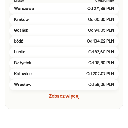
Miasto
Cena online
Warszawa
Od
271,89 PLN
Kraków
Od
60,80 PLN
Gdańsk
Od
94,05 PLN
Łódź
Od
104,22 PLN
Lublin
Od
83,60 PLN
Białystok
Od
98,80 PLN
Katowice
Od
202,07 PLN
Wrocław
Od
56,05 PLN
Zobacz więcej