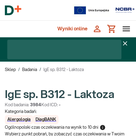
Wyniki online
Sklep
/
Badania
/
IgE sp. B312 - Laktoza
IgE sp. B312 - Laktoza
Kod badania:
3984
Kod ICD:
-
Kategoria badań:
Alergologia
DiagBANK
Ogólnopolski czas oczekiwania na wynik
to
10 dni
Wybierz punkt pobrań, by zobaczyć czas oczekiwania w Twoim