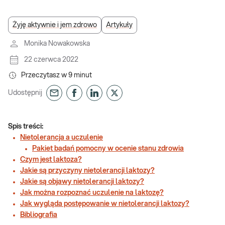
Żyję aktywnie i jem zdrowo
Artykuły
Monika Nowakowska
22 czerwca 2022
Przeczytasz w
9
minut
Udostępnij
Spis treści:
Nietolerancja a uczulenie
Pakiet badań pomocny w ocenie stanu zdrowia
Czym jest laktoza?
Jakie są przyczyny nietolerancji laktozy?
Jakie są objawy nietolerancji laktozy?
Jak można rozpoznać uczulenie na laktozę?
Jak wygląda postępowanie w nietolerancji laktozy?
Bibliografia