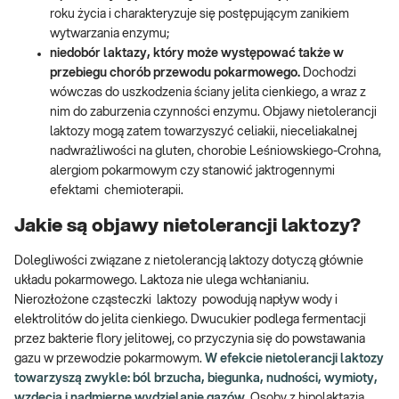
roku życia i charakteryzuje się postępującym zanikiem
wytwarzania enzymu;
niedobór laktazy, który może występować także w
przebiegu chorób przewodu pokarmowego.
Dochodzi
wówczas do uszkodzenia ściany jelita cienkiego, a wraz z
nim do zaburzenia czynności enzymu. Objawy nietolerancji
laktozy mogą zatem towarzyszyć celiakii, nieceliakalnej
nadwrażliwości na gluten, chorobie Leśniowskiego-Crohna,
alergiom pokarmowym czy stanowić jaktrogennymi
efektami chemioterapii.
Jakie są objawy nietolerancji laktozy?
Dolegliwości związane z nietolerancją laktozy dotyczą głównie
układu pokarmowego. Laktoza nie ulega wchłanianiu.
Nierozłożone cząsteczki laktozy powodują napływ wody i
elektrolitów do jelita cienkiego. Dwucukier podlega fermentacji
przez bakterie flory jelitowej, co przyczynia się do powstawania
gazu w przewodzie pokarmowym.
W efekcie nietolerancji laktozy
towarzyszą zwykle: ból brzucha, biegunka, nudności, wymioty,
wzdęcia i nadmierne wydzielanie gazów.
Osoby z hipolaktazją