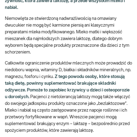
żywność, która zawiera laktozę, a przede wszystkim mleko i
nabiał.
Niemowlęta ze stwierdzoną nadwrażliwością na omawiany
dwucukier nie mogą być karmione piersią ani klasycznymi
preparatami mleka modyfikowanego. Mleko matki i większość
mieszanek dla najmłodszych zawiera laktozę, dlatego dobrym
wyborem będą specjalne produkty przeznaczone dla dzieci z tym
schorzeniem.
Całkowite ograniczenie produktów mlecznych może prowadzić do
niedoboru wapnia, witaminy D, białka i składników mineralnych, np.
magnezu, fosforu i cynku.
Z tego powodu osoby, które stosują
taką dietę, powinny suplementować brakujące składniki
odżywcze. Pomoże to zapobiec krzywicy u dzieci i osteoporozie
u dorosłych.
Pacjenci z nietolerancją laktozy mogą także włączyć
do swojego jadłospisu produkty oznaczone jako „bezlaktozowe”.
Mleko i nabiał są często zastępowane przez napoje roślinne i ich
przetwory fortyfikowane w wapń. Wreszcie pacjenci mogą
suplementować brakujący enzym – laktazę – bezpośrednio przed
spożyciem produktów, które zawierają laktozę.