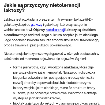
Jakie są przyczyny nietolerancji
laktozy?
Laktoza jest rozkładana przez enzym trawienny, laktazę (β-D-
galaktozydazę) do
glukozy
i galaktozy, które są następnie
wchłaniane do krwi.
Objawy
nietolerancji
laktozy są skutkiem
niecałkowitego rozkładu tego cukru w obrębie jelita cienkiego.
Jego obecność bowiem zaburza środowisko układu trawiennego,
proces trawienia i pracę układu pokarmowego.
Nietolerancja laktozy może występować w różnych postaciach w
zależności od momentu pojawienia się objawów. Są nimi:
forma pierwotna, czyli wrodzona alaktazja
, która daje
pierwsze objawy już u niemowląt. Należą do nich: ciężka
biegunka, odwodnienie i postępujące niedożywienie. Za
rozwój choroby odpowiada brak lub niedobór enzymu
laktazy w rąbku jelita cienkiego, mimo że struktura błony
śluzowej jelita pozostaje prawidłowa. Wrodzona alaktazja
występuje jednak bardzo rzadko;
hipolaktazja typu dorosłych
– ujawnia się po ukończeniu 3.