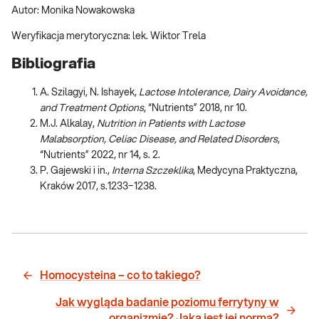
Autor: Monika Nowakowska
Weryfikacja merytoryczna: lek. Wiktor Trela
Bibliografia
A. Szilagyi, N. Ishayek,
Lactose Intolerance, Dairy Avoidance,
and Treatment Options
, “Nutrients” 2018, nr 10.
M.J. Alkalay,
Nutrition in Patients with Lactose
Malabsorption, Celiac Disease, and Related Disorders
,
“Nutrients” 2022, nr 14, s. 2.
P. Gajewski i in.,
Interna Szczeklika
, Medycyna Praktyczna,
Kraków 2017, s.1233−1238.
Homocysteina – co to takiego?
Jak wygląda badanie poziomu ferrytyny w
organizmie? Jaka jest jej norma?