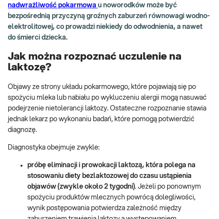
nadwrażliwość pokarmowa
u noworodków może być
bezpośrednią przyczyną groźnych zaburzeń równowagi wodno-
elektrolitowej, co prowadzi niekiedy do odwodnienia, a nawet
do śmierci dziecka.
Jak można rozpoznać uczulenie na
laktozę?
Objawy ze strony układu pokarmowego, które pojawiają się po
spożyciu mleka lub nabiału po wykluczeniu alergii mogą nasuwać
podejrzenie nietolerancji laktozy. Ostateczne rozpoznanie stawia
jednak lekarz po wykonaniu badań, które pomogą potwierdzić
diagnozę.
Diagnostyka obejmuje zwykle:
próbę eliminacji i prowokacji laktozą, która polega na
stosowaniu diety bezlaktozowej do czasu ustąpienia
objawów (zwykle około 2 tygodni)
. Jeżeli po ponownym
spożyciu produktów mlecznych powrócą dolegliwości,
wynik postępowania potwierdza zależność między
zaburzeniem trawienia laktozy a występowaniem