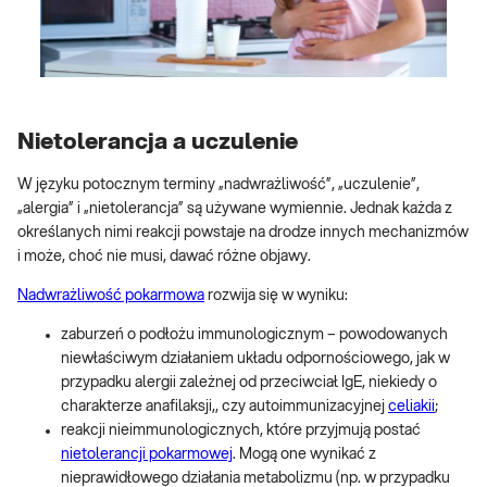
Nietolerancja a uczulenie
W języku potocznym terminy „nadwrażliwość”, „uczulenie”,
„alergia” i „nietolerancja” są używane wymiennie. Jednak każda z
określanych nimi reakcji powstaje na drodze innych mechanizmów
i może, choć nie musi, dawać różne objawy.
Nadwrażliwość pokarmowa
rozwija się w wyniku:
zaburzeń o podłożu immunologicznym – powodowanych
niewłaściwym działaniem układu odpornościowego, jak w
przypadku alergii zależnej od przeciwciał IgE, niekiedy o
charakterze anafilaksji,, czy autoimmunizacyjnej
celiakii
;
reakcji nieimmunologicznych, które przyjmują postać
nietolerancji pokarmowej
. Mogą one wynikać z
nieprawidłowego działania metabolizmu (np. w przypadku