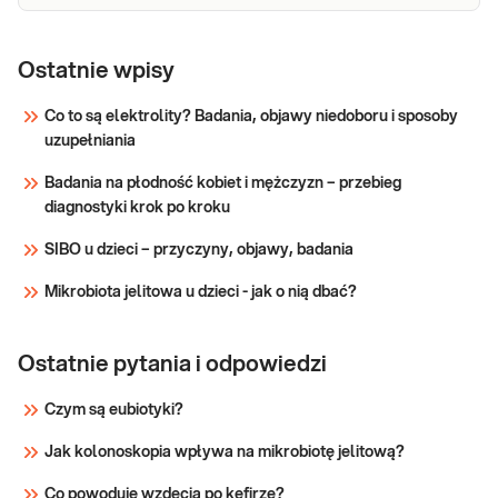
IgE sp. B312 -
IgE sp. B312 - Laktoza. Badanie
stosowane w różnicowaniu
Laktoza
Ostatnie wpisy
nietolerancji laktozy i alergii na
laktozę.
Co to są elektrolity? Badania, objawy niedoboru i sposoby
uzupełniania
Sprawdź
Badania na płodność kobiet i mężczyzn – przebieg
diagnostyki krok po kroku
SIBO u dzieci – przyczyny, objawy, badania
Mikrobiota jelitowa u dzieci - jak o nią dbać?
Ostatnie pytania i odpowiedzi
Czym są eubiotyki?
Jak kolonoskopia wpływa na mikrobiotę jelitową?
Co powoduje wzdęcia po kefirze?