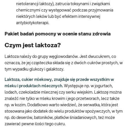
nietolerancji laktozy), zatrucia toksynami i związkami
chemicznymi czy występować podczas przyjmowania
niektórych leków lub być efektem intensywnej
antybiotykoterapii.
Pakiet badań pomocny w ocenie stanu zdrowia
Czym jest laktoza?
Laktoza należy do grupy węglowodanów. Jest dwucukrem, co
oznacza, że jej cząsteczka składa się z dwóch cukrów prostych, w
tym wypadku glukozy i galaktozy.
Laktoza, cukier mlekowy, znajduje się przede wszystkim w
mleku i produktach mlecznych.
Występuje np. w jogurtach,
lodach, czekoladzie mlecznej czy serku wiejskim. Laktozę można
znaleźć nie tylko w mleku krowim i jego przetworach, lecz także
np. w kozim. Dodatkowo warto wiedzieć, że serwatka, która jest
stosowana jako dodatek do wielu produktów spożywczych, w tym
np. do deserów, batoników, płatków śniadaniowych, też może
zawierać pewne ilości tego cukru.