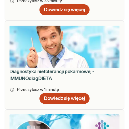
Przeczytasz w
23
minuty
Dowiedz się więcej
Diagnostyka nietolerancji pokarmowej -
IMMUNOdiagDIETA
Przeczytasz w
1
minutę
Dowiedz się więcej