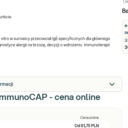
Ce
Ba
unkcie.
e
s
n vitro w surowicy przeciwciał IgE specyficznych dla głównego
3
gnostyce alergii na brzozę, decyzji o wdrożeniu immunoterapii
3
ormacji
. ImmunoCAP - cena online
Cena online
Od
61,75 PLN