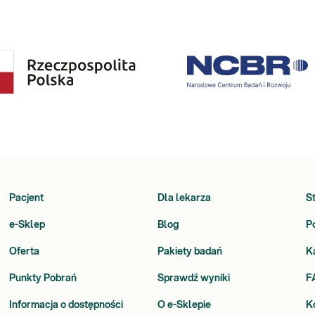
Pacjent
Dla lekarza
S
e-Sklep
Blog
P
Oferta
Pakiety badań
K
Punkty Pobrań
Sprawdź wyniki
F
Informacja o dostępności
O e-Sklepie
K