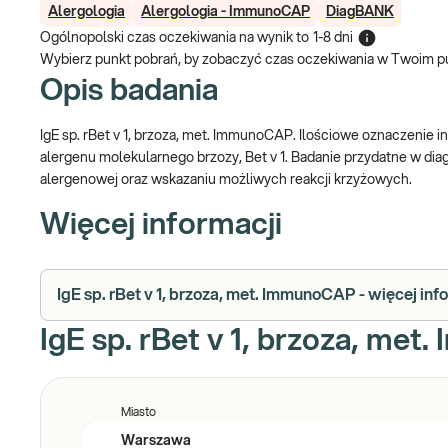
Alergologia
Alergologia - ImmunoCAP
DiagBANK
Ogólnopolski czas oczekiwania na wynik
to
1-8 dni
Wybierz punkt pobrań, by zobaczyć czas oczekiwania w Twoim p
Opis badania
IgE sp. rBet v 1, brzoza, met. ImmunoCAP. Ilościowe oznaczenie i
alergenu molekularnego brzozy, Bet v 1. Badanie przydatne w dia
alergenowej oraz wskazaniu możliwych reakcji krzyżowych.
Więcej informacji
IgE sp. rBet v 1, brzoza, met. ImmunoCAP - więcej inf
IgE sp. rBet v 1, brzoza, met
Miasto
Warszawa