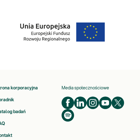
trona korporacyjna
Media społecznościowe
oradnik
atalog badań
AQ
ontakt