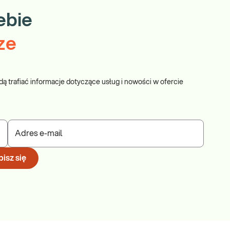
ebie
ze
dą trafiać informacje dotyczące usług i nowości w ofercie
Adres e-mail
isz się