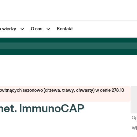
a wiedzy
O nas
Kontakt
n kwitnących sezonowo (drzewa, trawy, chwasty) w cenie 278,10
a, met. ImmunoCAP
Op
Wi