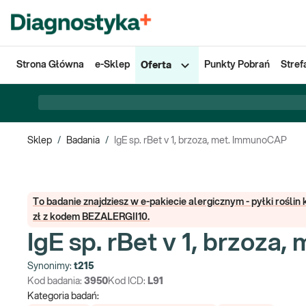
Strona Główna
e-Sklep
Punkty Pobrań
Stref
Oferta
Sklep
/
Badania
/
IgE sp. rBet v 1, brzoza, met. ImmunoCAP
To badanie znajdziesz w e-pakiecie alergicznym - pyłki rośli
zł z kodem BEZALERGII10.
IgE sp. rBet v 1, brzoz
Synonimy:
t215
Kod badania:
3950
Kod ICD:
L91
Kategoria badań: