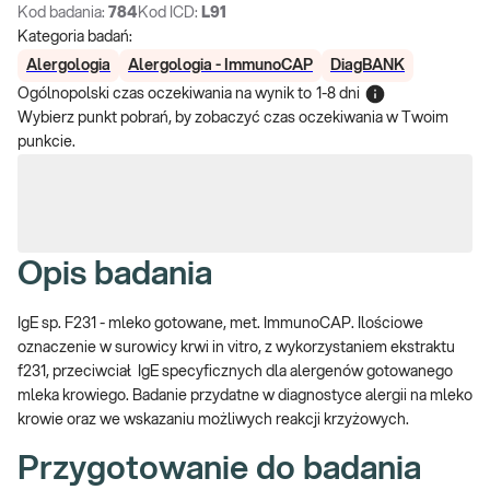
Kod badania:
784
Kod ICD:
L91
Kategoria badań:
Alergologia
Alergologia - ImmunoCAP
DiagBANK
Ogólnopolski czas oczekiwania na wynik
to
1-8 dni
Wybierz punkt pobrań, by zobaczyć czas oczekiwania w Twoim
punkcie.
Opis badania
IgE sp. F231 - mleko gotowane, met. ImmunoCAP. Ilościowe
oznaczenie w surowicy krwi in vitro, z wykorzystaniem ekstraktu
f231, przeciwciał IgE specyficznych dla alergenów gotowanego
mleka krowiego. Badanie przydatne w diagnostyce alergii na mleko
krowie oraz we wskazaniu możliwych reakcji krzyżowych.
Przygotowanie do badania