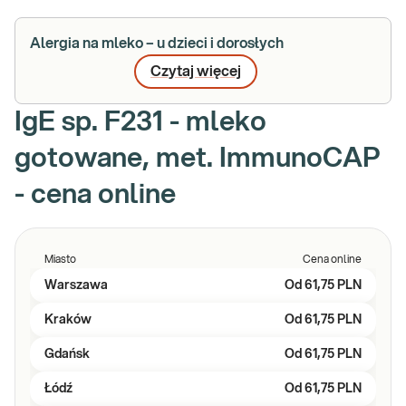
Alergia na mleko – u dzieci i dorosłych
Czytaj więcej
IgE sp. F231 - mleko
gotowane, met. ImmunoCAP
- cena online
Miasto
Cena online
Warszawa
Od
61,75 PLN
Kraków
Od
61,75 PLN
Gdańsk
Od
61,75 PLN
Łódź
Od
61,75 PLN