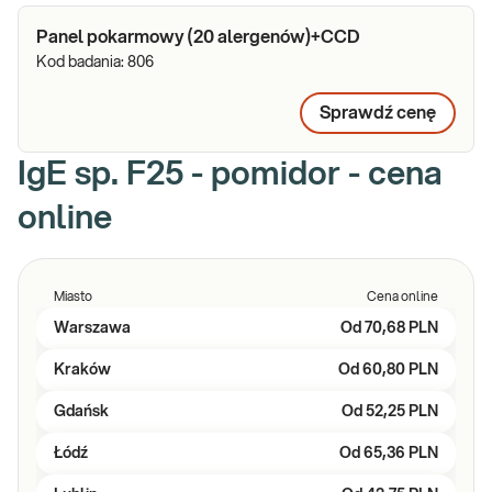
Panel pokarmowy (20 alergenów)+CCD
Kod badania:
806
Sprawdź cenę
IgE sp. F25 - pomidor - cena
online
Miasto
Cena online
Warszawa
Od
70,68 PLN
Kraków
Od
60,80 PLN
Gdańsk
Od
52,25 PLN
Łódź
Od
65,36 PLN