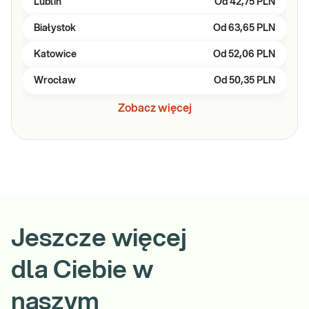
Lublin
Od
42,75 PLN
Białystok
Od
63,65 PLN
Katowice
Od
52,06 PLN
Wrocław
Od
50,35 PLN
Zobacz więcej
Jeszcze więcej
dla Ciebie w
naszym