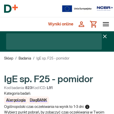
Wyniki online
Sklep
/
Badania
/
IgE sp. F25 - pomidor
IgE sp. F25 - pomidor
Kod badania:
823
Kod ICD:
L91
Kategoria badań:
Alergologia
DiagBANK
Ogólnopolski czas oczekiwania na wynik
to
1-3 dni
Wybierz punkt pobrań, by zobaczyć czas oczekiwania w Twoim