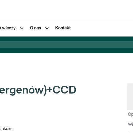
a wiedzy
O nas
Kontakt
alergenów)+CCD
Op
Wi
unkcie.