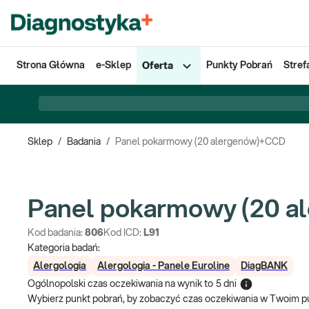
Strona Główna
e-Sklep
Punkty Pobrań
Stref
Oferta
Sklep
/
Badania
/
Panel pokarmowy (20 alergenów)+CCD
Panel pokarmowy (20 
Kod badania:
806
Kod ICD:
L91
Kategoria badań:
Alergologia
Alergologia - Panele Euroline
DiagBANK
Ogólnopolski czas oczekiwania na wynik
to
5 dni
Wybierz punkt pobrań, by zobaczyć czas oczekiwania w Twoim p