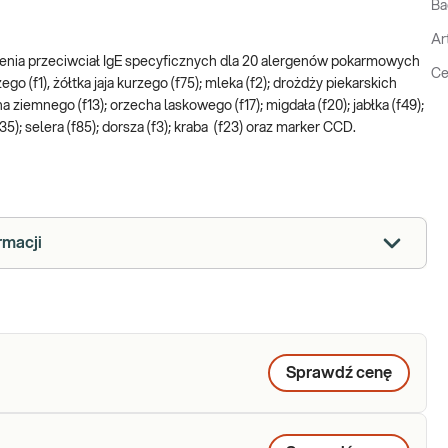
Ba
Ar
enia przeciwciał IgE specyficznych dla 20 alergenów pokarmowych
Ce
ego (f1), żółtka jaja kurzego (f75); mleka (f2); drożdży piekarskich
echa ziemnego (f13); orzecha laskowego (f17); migdała (f20); jabłka (f49);
f35); selera (f85); dorsza (f3); kraba (f23) oraz marker CCD.
rmacji
Sprawdź cenę