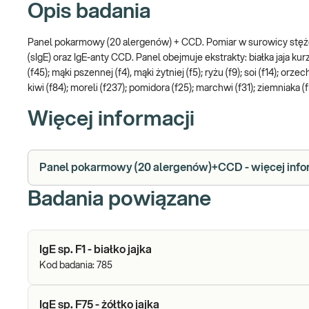
Opis badania
Panel pokarmowy (20 alergenów) + CCD. Pomiar w surowicy stęż
(sIgE) oraz IgE-anty CCD. Panel obejmuje ekstrakty: białka jaja kurz
(f45); mąki pszennej (f4), mąki żytniej (f5); ryżu (f9); soi (f14); orz
kiwi (f84); moreli (f237); pomidora (f25); marchwi (f31); ziemniaka (
Więcej informacji
Panel pokarmowy (20 alergenów)+CCD - więcej info
Badania powiązane
IgE sp. F1 - białko jajka
Kod badania:
785
IgE sp. F75 - żółtko jajka