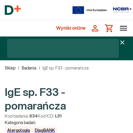
Wyniki online
Sklep
/
Badania
/
IgE sp. F33 - pomarańcza
IgE sp. F33 -
pomarańcza
Kod badania:
834
Kod ICD:
L91
Kategoria badań:
Alergologia
DiagBANK