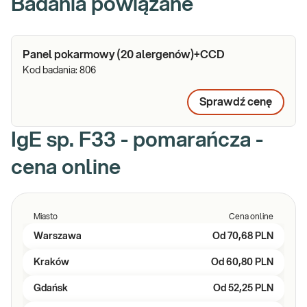
Badania powiązane
Panel pokarmowy (20 alergenów)+CCD
Kod badania:
806
Sprawdź cenę
IgE sp. F33 - pomarańcza -
cena online
Miasto
Cena online
Warszawa
Od
70,68 PLN
Kraków
Od
60,80 PLN
Gdańsk
Od
52,25 PLN