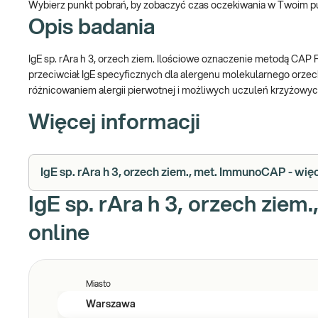
Wybierz punkt pobrań, by zobaczyć czas oczekiwania w Twoim p
Opis badania
IgE sp. rAra h 3, orzech ziem. Ilościowe oznaczenie metodą CAP
przeciwciał IgE specyficznych dla alergenu molekularnego orzec
różnicowaniem alergii pierwotnej i możliwych uczuleń krzyżowy
Więcej informacji
IgE sp. rAra h 3, orzech ziem., met. ImmunoCAP - więc
IgE sp. rAra h 3, orzech zie
online
Miasto
Warszawa