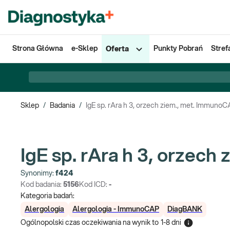
Strona Główna
e-Sklep
Punkty Pobrań
Stref
Oferta
Sklep
/
Badania
/
IgE sp. rAra h 3, orzech ziem., met. Immuno
IgE sp. rAra h 3, orzec
Synonimy:
f424
Kod badania:
5156
Kod ICD:
-
Kategoria badań:
Alergologia
Alergologia - ImmunoCAP
DiagBANK
Ogólnopolski czas oczekiwania na wynik
to
1-8 dni