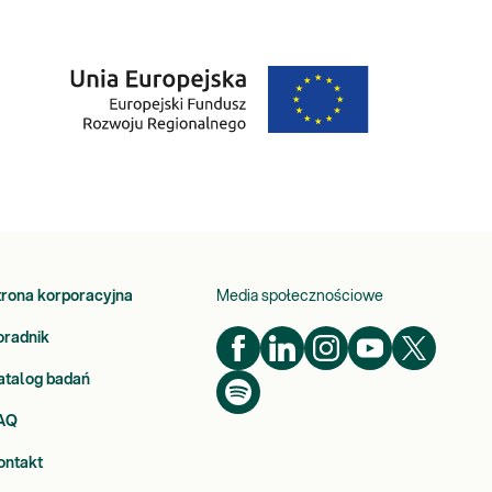
trona korporacyjna
Media społecznościowe
oradnik
atalog badań
AQ
ontakt