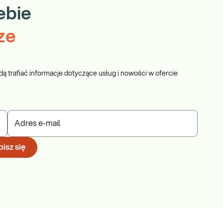
ebie
ze
dą trafiać informacje dotyczące usług i nowości w ofercie
Adres e-mail
isz się