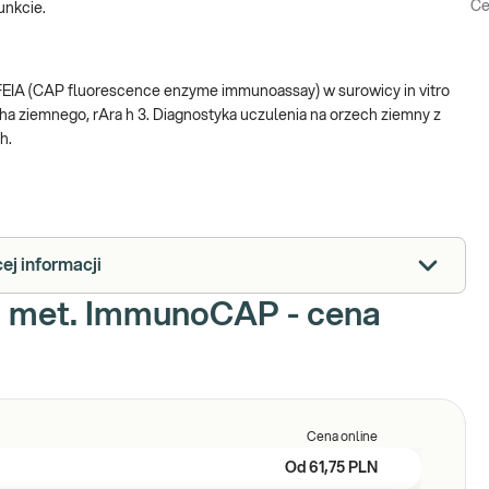
Ce
unkcie.
 FEIA (CAP fluorescence enzyme immunoassay) w surowicy in vitro
ha ziemnego, rAra h 3. Diagnostyka uczulenia na orzech ziemny z
ch.
ej informacji
m., met. ImmunoCAP - cena
Cena online
Od
61,75 PLN