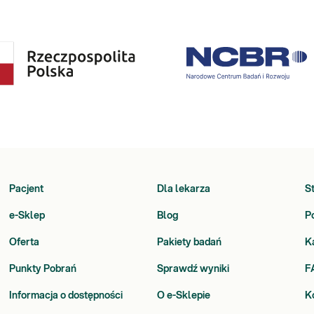
Pacjent
Dla lekarza
S
e-Sklep
Blog
P
Oferta
Pakiety badań
K
Punkty Pobrań
Sprawdź wyniki
F
Informacja o dostępności
O e-Sklepie
K