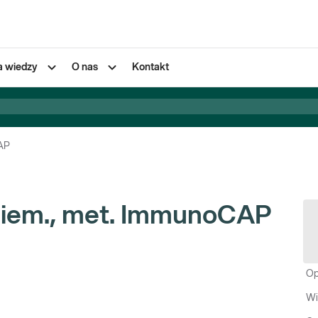
a wiedzy
O nas
Kontakt
CAP
h ziem., met. ImmunoCAP
Op
Wi