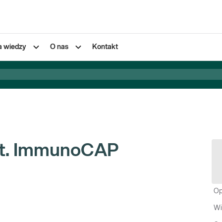
a wiedzy
O nas
Kontakt
 met. ImmunoCAP
Op
Wi