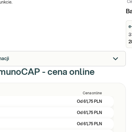
Ce
unkcie.
Ba
e
3
2
macji
ImmunoCAP - cena online
Cena online
Od
61,75 PLN
Od
61,75 PLN
Od
61,75 PLN