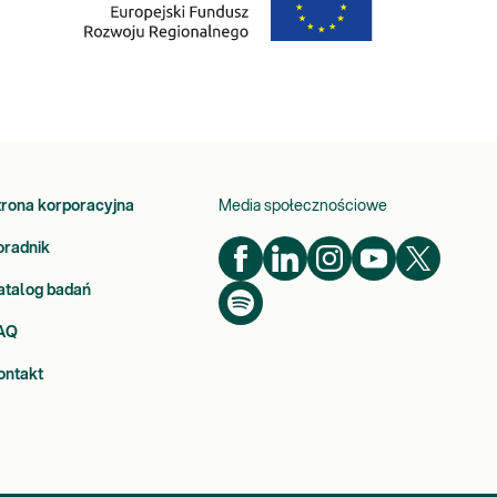
trona korporacyjna
Media społecznościowe
oradnik
atalog badań
AQ
ontakt