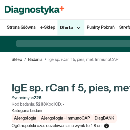
Strona Główna
e-Sklep
Punkty Pobrań
Stref
Oferta
Sklep
/
Badania
/
IgE sp. rCan f 5, pies, met. ImmunoCAP
IgE sp. rCan f 5, pies,
Synonimy:
e226
Kod badania:
5203
Kod ICD:
-
Kategoria badań:
Alergologia
Alergologia - ImmunoCAP
DiagBANK
Ogólnopolski czas oczekiwania na wynik
to
1-8 dni