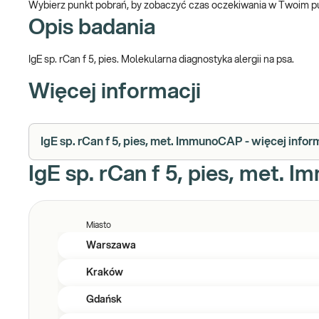
Wybierz punkt pobrań, by zobaczyć czas oczekiwania w Twoim p
Opis badania
IgE sp. rCan f 5, pies. Molekularna diagnostyka alergii na psa.
Więcej informacji
IgE sp. rCan f 5, pies, met. ImmunoCAP - więcej infor
IgE sp. rCan f 5, pies, met. 
Miasto
Warszawa
Kraków
Gdańsk