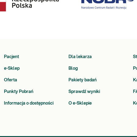
Pacjent
Dla lekarza
S
e-Sklep
Blog
P
Oferta
Pakiety badań
K
Punkty Pobrań
Sprawdź wyniki
F
Informacja o dostępności
O e-Sklepie
K