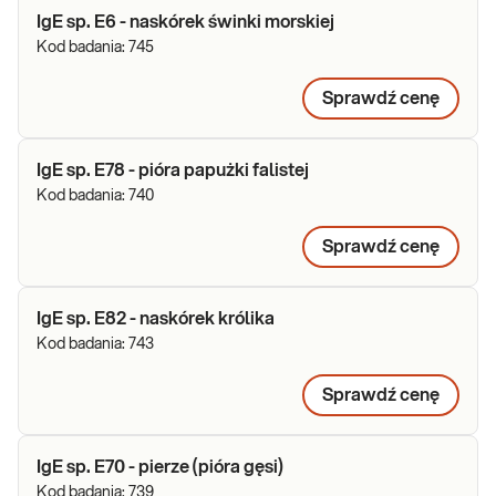
IgE sp. E6 - naskórek świnki morskiej
Kod badania:
745
Sprawdź cenę
IgE sp. E78 - pióra papużki falistej
Kod badania:
740
Sprawdź cenę
IgE sp. E82 - naskórek królika
Kod badania:
743
Sprawdź cenę
IgE sp. E70 - pierze (pióra gęsi)
Kod badania:
739