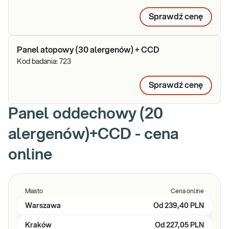
Sprawdź cenę
Panel atopowy (30 alergenów) + CCD
Kod badania:
723
Sprawdź cenę
Panel oddechowy (20
alergenów)+CCD - cena
online
Miasto
Cena online
Warszawa
Od
239,40 PLN
Kraków
Od
227,05 PLN