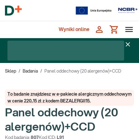
Wyniki online
Sklep
/
Badania
/
Panel oddechowy (20 alergenów)+CCD
To badanie znajdziesz w e-pakiecie alergicznym oddechowym
w cenie 220,15 zł z kodem BEZALERGII15.
Panel oddechowy (20
alergenów)+CCD
Kod badania:
807
Kod ICD:
L91