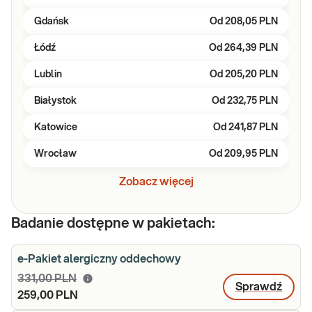
Gdańsk
Od
208,05 PLN
Łódź
Od
264,39 PLN
Lublin
Od
205,20 PLN
Białystok
Od
232,75 PLN
Katowice
Od
241,87 PLN
Wrocław
Od
209,95 PLN
Zobacz więcej
Badanie dostępne w pakietach:
e-Pakiet alergiczny oddechowy
331,00 PLN
Sprawdź
259,00 PLN