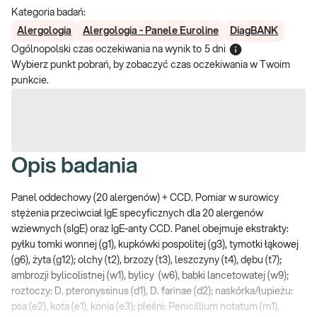
Kategoria badań:
Alergologia
Alergologia - Panele Euroline
DiagBANK
Ogólnopolski czas oczekiwania na wynik
to
5 dni
Wybierz punkt pobrań, by zobaczyć czas oczekiwania w Twoim
punkcie.
Opis badania
Panel oddechowy (20 alergenów) + CCD. Pomiar w surowicy
stężenia przeciwciał IgE specyficznych dla 20 alergenów
wziewnych (sIgE) oraz IgE-anty CCD. Panel obejmuje ekstrakty:
pyłku tomki wonnej (g1), kupkówki pospolitej (g3), tymotki łąkowej
(g6), żyta (g12); olchy (t2), brzozy (t3), leszczyny (t4), dębu (t7);
ambrozji bylicolistnej (w1), bylicy (w6), babki lancetowatej (w9);
roztoczy: D. pteronyssinus (d1), D. farinae (d2); naskórka/łupieżu:
psa (e2), kota (e1), konia (e3); pleśni: Penicillium notatum (m1),