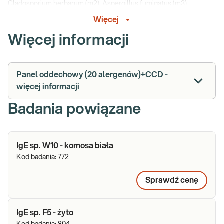
Cladosporium herbarum (m2), Aspergillus fumigatus (m3),
Alternaria alternata (m6) oraz marker CCD.
Więcej
Więcej informacji
Panel oddechowy (20 alergenów)+CCD -
więcej informacji
Badania powiązane
IgE sp. W10 - komosa biała
Kod badania:
772
Sprawdź cenę
IgE sp. F5 - żyto