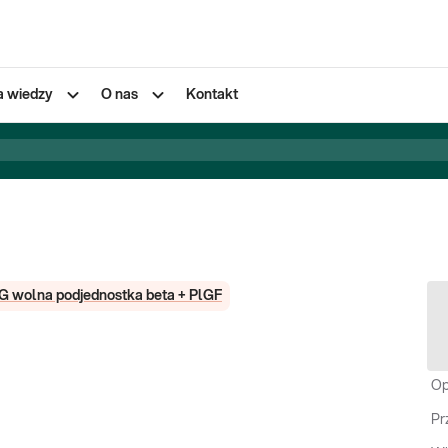
a wiedzy
O nas
Kontakt
G wolna podjednostka beta + PlGF
Op
Pr