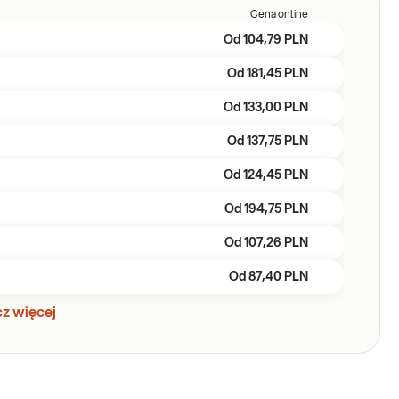
Cena online
Od
104,79 PLN
Od
181,45 PLN
Od
133,00 PLN
Od
137,75 PLN
Od
124,45 PLN
Od
194,75 PLN
Od
107,26 PLN
Od
87,40 PLN
z więcej