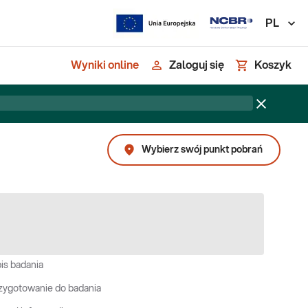
PL
Wyniki online
Zaloguj się
Koszyk
Wybierz swój punkt pobrań
is badania
zygotowanie do badania