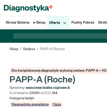
Strona Główna
e-Sklep
Punkty Pobrań
Stref
Oferta
Sklep
/
Badania
/
PAPP-A (Roche)
Dla kompleksowej diagnostyki wykonaj zestaw: PAPP-A + HC
PAPP-A (Roche)
Synonimy:
osoczowe białko ciążowe A
Kod badania:
3340
Kod ICD:
I84
Kategoria badań:
Diagnostyka prenatalna
Ciąża