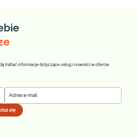
ebie
ze
dą trafiać informacje dotyczące usług i nowości w ofercie
Adres e-mail
isz się