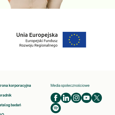
trona korporacyjna
Media społecznościowe
oradnik
atalog badań