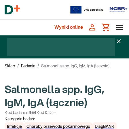
Wyniki online
Sklep
/
Badania
/
Salmonella spp. IgG, IgM, IgA (łącznie)
Salmonella spp. IgG,
IgM, IgA (łącznie)
Kod badania:
454
Kod ICD:
--
Kategoria badań:
Infekcje
Choroby przewodu pokarmowego
DiagBANK