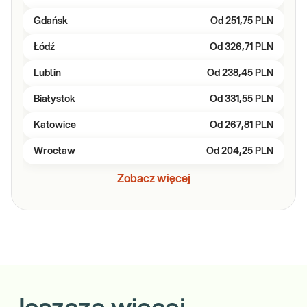
Gdańsk
Od
251,75 PLN
Łódź
Od
326,71 PLN
Lublin
Od
238,45 PLN
Białystok
Od
331,55 PLN
Katowice
Od
267,81 PLN
Wrocław
Od
204,25 PLN
Zobacz więcej