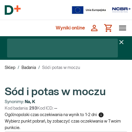
Wyniki online
Sklep
/
Badania
/
Sód i potas w moczu
Sód i potas w moczu
Synonimy:
Na, K
Kod badania:
293
Kod ICD:
--
Ogólnopolski czas oczekiwania na wynik
to
1-2 dni
Wybierz punkt pobrań, by zobaczyć czas oczekiwania w Twoim
punkcie.