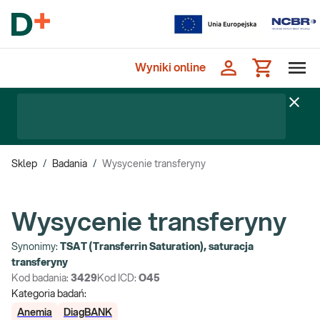
Wyniki online
Sklep
/
Badania
/
Wysycenie transferyny
Wysycenie transferyny
Synonimy:
TSAT (Transferrin Saturation), saturacja
transferyny
Kod badania:
3429
Kod ICD:
O45
Kategoria badań:
Anemia
DiagBANK