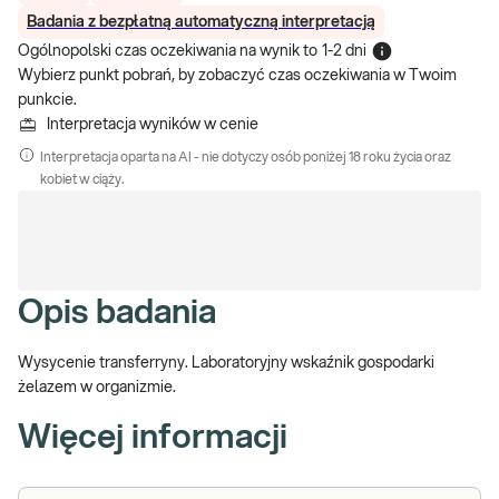
Badania z bezpłatną automatyczną interpretacją
Ogólnopolski czas oczekiwania na wynik
to
1-2 dni
Wybierz punkt pobrań, by zobaczyć czas oczekiwania w Twoim
punkcie.
Interpretacja wyników w cenie
Interpretacja oparta na AI - nie dotyczy osób poniżej 18 roku życia oraz
kobiet w ciąży.
Opis badania
Wysycenie transferryny. Laboratoryjny wskaźnik gospodarki
żelazem w organizmie.
Więcej informacji