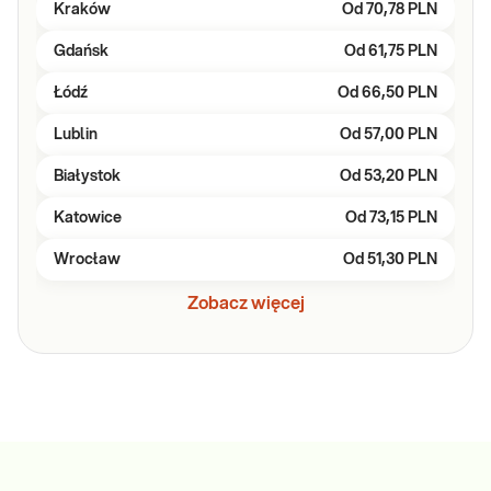
Kraków
Od
70,78 PLN
Gdańsk
Od
61,75 PLN
Łódź
Od
66,50 PLN
Lublin
Od
57,00 PLN
Białystok
Od
53,20 PLN
Katowice
Od
73,15 PLN
Wrocław
Od
51,30 PLN
Zobacz więcej