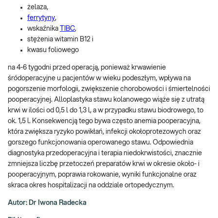
żelaza,
ferrytyny
,
wskaźnika
TIBC
,
stężenia witamin B12 i
kwasu foliowego
na 4-6 tygodni przed operacją, ponieważ krwawienie
śródoperacyjne u pacjentów w wieku podeszłym, wpływa na
pogorszenie morfologii, zwiększenie chorobowości i śmiertelności
pooperacyjnej. Alloplastyka stawu kolanowego wiąże się z utratą
krwi w ilości od 0,5 l do 1,3 l, a w przypadku stawu biodrowego, to
ok. 1,5 l. Konsekwencją tego bywa często anemia pooperacyjna,
która zwiększa ryzyko powikłań, infekcji okołoprotezowych oraz
gorszego funkcjonowania operowanego stawu. Odpowiednia
diagnostyka przedoperacyjna i terapia niedokrwistości, znacznie
zmniejsza liczbę przetoczeń preparatów krwi w okresie około- i
pooperacyjnym, poprawia rokowanie, wyniki funkcjonalne oraz
skraca okres hospitalizacji na oddziale ortopedycznym.
Autor: Dr Iwona Radecka