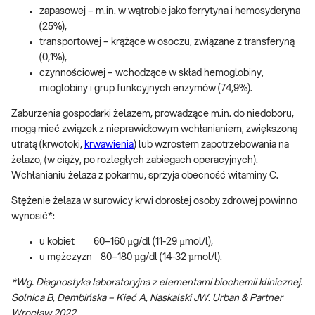
zapasowej – m.in. w wątrobie jako ferrytyna i hemosyderyna
(25%),
transportowej – krążące w osoczu, związane z transferyną
(0,1%),
czynnościowej – wchodzące w skład hemoglobiny,
mioglobiny i grup funkcyjnych enzymów (74,9%).
Zaburzenia gospodarki żelazem, prowadzące m.in. do niedoboru,
mogą mieć związek z nieprawidłowym wchłanianiem, zwiększoną
utratą (krwotoki,
krwawienia
) lub wzrostem zapotrzebowania na
żelazo, (w ciąży, po rozległych zabiegach operacyjnych).
Wchłanianiu żelaza z pokarmu, sprzyja obecność witaminy C.
Stężenie żelaza w surowicy krwi dorosłej osoby zdrowej powinno
wynosić*:
u kobiet 60–160 µg/dl (11-29 µmol/l),
u mężczyzn 80–180 µg/dl (14-32 µmol/l).
*Wg. Diagnostyka laboratoryjna z elementami biochemii klinicznej.
Solnica B, Dembińska – Kieć A, Naskalski JW. Urban & Partner
Wrocław 2022.