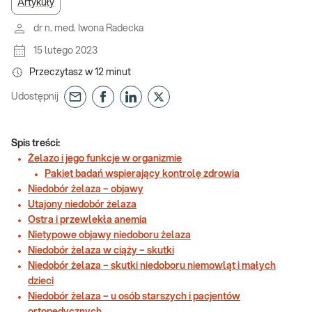
Artykuły
dr n. med. Iwona Radecka
15 lutego 2023
Przeczytasz w
12
minut
Udostępnij
Spis treści:
Żelazo i jego funkcje w organizmie
Pakiet badań wspierający kontrolę zdrowia
Niedobór żelaza – objawy
Utajony niedobór żelaza
Ostra i przewlekła anemia
Nietypowe objawy niedoboru żelaza
Niedobór żelaza w ciąży – skutki
Niedobór żelaza – skutki niedoboru niemowląt i małych
dzieci
Niedobór żelaza – u osób starszych i pacjentów