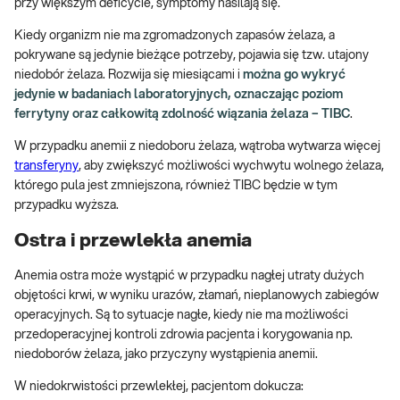
przy większym deficycie, symptomy nasilają się.
Kiedy organizm nie ma zgromadzonych zapasów żelaza, a
pokrywane są jedynie bieżące potrzeby, pojawia się tzw. utajony
niedobór żelaza. Rozwija się miesiącami i
można go wykryć
jedynie w badaniach laboratoryjnych, oznaczając poziom
ferrytyny oraz całkowitą zdolność wiązania żelaza – TIBC
.
W przypadku anemii z niedoboru żelaza, wątroba wytwarza więcej
transferyny
, aby zwiększyć możliwości wychwytu wolnego żelaza,
którego pula jest zmniejszona, również TIBC będzie w tym
przypadku wyższa.
Ostra i przewlekła anemia
Anemia ostra może wystąpić w przypadku nagłej utraty dużych
objętości krwi, w wyniku urazów, złamań, nieplanowych zabiegów
operacyjnych. Są to sytuacje nagłe, kiedy nie ma możliwości
przedoperacyjnej kontroli zdrowia pacjenta i korygowania np.
niedoborów żelaza, jako przyczyny wystąpienia anemii.
W niedokrwistości przewlekłej, pacjentom dokucza: