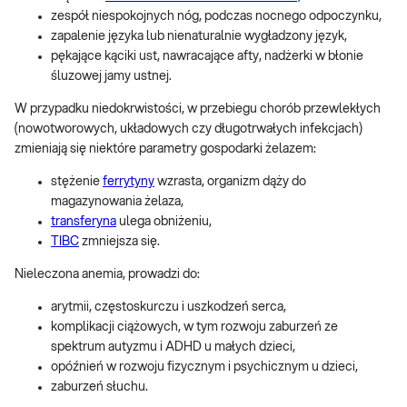
zespół niespokojnych nóg, podczas nocnego odpoczynku,
zapalenie języka lub nienaturalnie wygładzony język,
pękające kąciki ust, nawracające afty, nadżerki w błonie
śluzowej jamy ustnej.
W przypadku niedokrwistości, w przebiegu chorób przewlekłych
(nowotworowych, układowych czy długotrwałych infekcjach)
zmieniają się niektóre parametry gospodarki żelazem:
stężenie
ferrytyny
wzrasta, organizm dąży do
magazynowania żelaza,
transferyna
ulega obniżeniu,
TIBC
zmniejsza się.
Nieleczona anemia, prowadzi do:
arytmii, częstoskurczu i uszkodzeń serca,
komplikacji ciążowych, w tym rozwoju zaburzeń ze
spektrum autyzmu i ADHD u małych dzieci,
opóźnień w rozwoju fizycznym i psychicznym u dzieci,
zaburzeń słuchu.