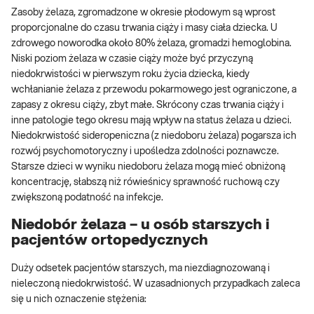
Zasoby żelaza, zgromadzone w okresie płodowym są wprost
proporcjonalne do czasu trwania ciąży i masy ciała dziecka. U
zdrowego noworodka około 80% żelaza, gromadzi hemoglobina.
Niski poziom żelaza w czasie ciąży może być przyczyną
niedokrwistości w pierwszym roku życia dziecka, kiedy
wchłanianie żelaza z przewodu pokarmowego jest ograniczone, a
zapasy z okresu ciąży, zbyt małe. Skrócony czas trwania ciąży i
inne patologie tego okresu mają wpływ na status żelaza u dzieci.
Niedokrwistość sideropeniczna (z niedoboru żelaza) pogarsza ich
rozwój psychomotoryczny i upośledza zdolności poznawcze.
Starsze dzieci w wyniku niedoboru żelaza mogą mieć obniżoną
koncentrację, słabszą niż rówieśnicy sprawność ruchową czy
zwiększoną podatność na infekcje.
Niedobór żelaza – u osób starszych i
pacjentów ortopedycznych
Duży odsetek pacjentów starszych, ma niezdiagnozowaną i
nieleczoną niedokrwistość. W uzasadnionych przypadkach zaleca
się u nich oznaczenie stężenia: