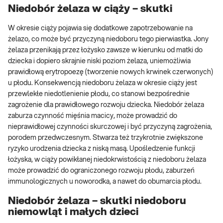
Niedobór żelaza w ciąży – skutki
W okresie ciąży pojawia się dodatkowe zapotrzebowanie na
żelazo, co może być przyczyną niedoboru tego pierwiastka. Jony
żelaza przenikają przez łożysko zawsze w kierunku od matki do
dziecka i dopiero skrajnie niski poziom żelaza, uniemożliwia
prawidłową erytropoezę (tworzenie nowych krwinek czerwonych)
u płodu. Konsekwencją niedoboru żelaza w okresie ciąży jest
przewlekłe niedotlenienie płodu, co stanowi bezpośrednie
zagrożenie dla prawidłowego rozwoju dziecka. Niedobór żelaza
zaburza czynność mięśnia macicy, może prowadzić do
nieprawidłowej czynności skurczowej i być przyczyną zagrożenia,
porodem przedwczesnym. Stwarza też trzykrotnie zwiększone
ryzyko urodzenia dziecka z niską masą. Upośledzenie funkcji
łożyska, w ciąży powikłanej niedokrwistością z niedoboru żelaza
może prowadzić do ograniczonego rozwoju płodu, zaburzeń
immunologicznych u noworodka, a nawet do obumarcia płodu.
Niedobór żelaza – skutki niedoboru
niemowląt i małych dzieci