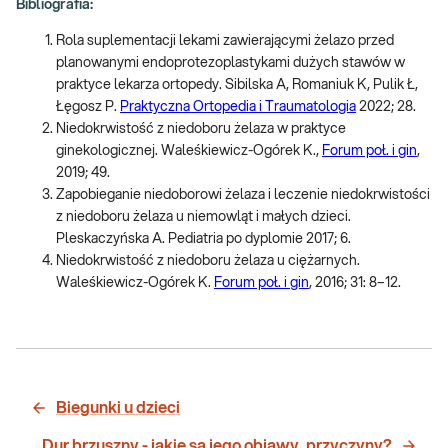
Bibliografia:
Rola suplementacji lekami zawierającymi żelazo przed
planowanymi endoprotezoplastykami dużych stawów w
praktyce lekarza ortopedy. Sibilska A, Romaniuk K, Pulik Ł,
Łęgosz P.
Praktyczna Ortopedia i Traumatologia
2022; 28.
Niedokrwistość z niedoboru żelaza w praktyce
ginekologicznej. Waleśkiewicz-Ogórek K.,
Forum poł. i gin
,
2019; 49.
Zapobieganie niedoborowi żelaza i leczenie niedokrwistości
z niedoboru żelaza u niemowląt i małych dzieci.
Pleskaczyńska A. Pediatria po dyplomie 2017; 6.
Niedokrwistość z niedoboru żelaza u ciężarnych.
Waleśkiewicz-Ogórek K.
Forum poł. i gin
, 2016; 31: 8–12.
Biegunki u dzieci
Dur brzuszny - jakie są jego objawy, przyczyny?