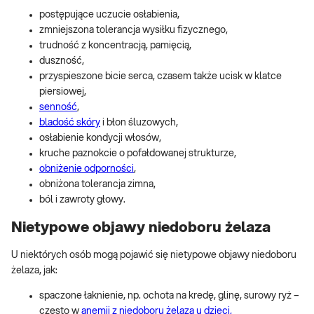
postępujące uczucie osłabienia,
zmniejszona tolerancja wysiłku fizycznego,
trudność z koncentracją, pamięcią,
duszność,
przyspieszone bicie serca, czasem także ucisk w klatce
piersiowej,
senność
,
bladość skóry
i błon śluzowych,
osłabienie kondycji włosów,
kruche paznokcie o pofałdowanej strukturze,
obniżenie odporności
,
obniżona tolerancja zimna,
ból i zawroty głowy.
Nietypowe objawy niedoboru żelaza
U niektórych osób mogą pojawić się nietypowe objawy niedoboru
żelaza, jak:
spaczone łaknienie, np. ochota na kredę, glinę, surowy ryż –
często w
anemii z niedoboru żelaza u dzieci,