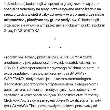
indywidualne) będą mogli wesprzeć tę grupę zawodową przez
specjalne vouchery na testy, przekazywane bezpośrednio na
rzecz przedstawicieli służby zdrowia – w wybranej przez siebie
miejscowości, placówce czy grupie medyków
. Ci będą mogli
przebadać się w wybranym przez siebie mobilnym punkcie pobrań
Grupy DIAGNOSTYKA.
*
* *
Program realizowany przez Grupę DIAGNOSTYKA został
uruchomiony jako odpowiedź na wysoki odsetek zakażeń na
COVID-19 wśród personelu medycznego. W aktualnej formule
akcja bezpłatnych testów na koronawirusa BADAMY-
WSPIERAMY, dedykowana jest lekarzom, stomatologom,
diagnostom laboratoryjnych, fizjoterapeutom, pielęgniarkom i
położnym oraz ratownikom medycznym, niezatrudnionym w
szpitalach, a koszt badań pokrywa Diagnostyka oraz Partnerzy
Medyków. Akcja swym zasięgiem objęła 15 lokalizacji, a namioty
typu „Drive&Go-Thru” powstawały stopniowo, począwszy od