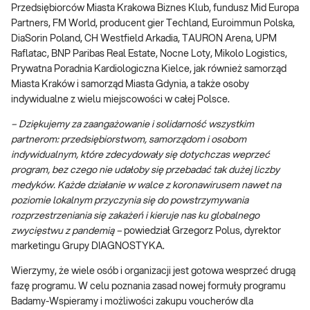
Przedsiębiorców Miasta Krakowa Biznes Klub, fundusz Mid Europa
Partners, FM World, producent gier Techland, Euroimmun Polska,
DiaSorin Poland, CH Westfield Arkadia, TAURON Arena, UPM
Raflatac, BNP Paribas Real Estate, Nocne Loty, Mikolo Logistics,
Prywatna Poradnia Kardiologiczna Kielce, jak również samorząd
Miasta Kraków i samorząd Miasta Gdynia, a także osoby
indywidualne z wielu miejscowości w całej Polsce.
– Dziękujemy za zaangażowanie i solidarność wszystkim
partnerom: przedsiębiorstwom, samorządom i osobom
indywidualnym, które zdecydowały się dotychczas weprzeć
program, bez czego nie udałoby się przebadać tak dużej liczby
medyków. Każde działanie w walce z koronawirusem nawet na
poziomie lokalnym przyczynia się do powstrzymywania
rozprzestrzeniania się zakażeń i kieruje nas ku globalnego
zwycięstwu z pandemią –
powiedział Grzegorz Polus, dyrektor
marketingu Grupy DIAGNOSTYKA.
Wierzymy, że wiele osób i organizacji jest gotowa wesprzeć drugą
fazę programu. W celu poznania zasad nowej formuły programu
Badamy-Wspieramy i możliwości zakupu voucherów dla