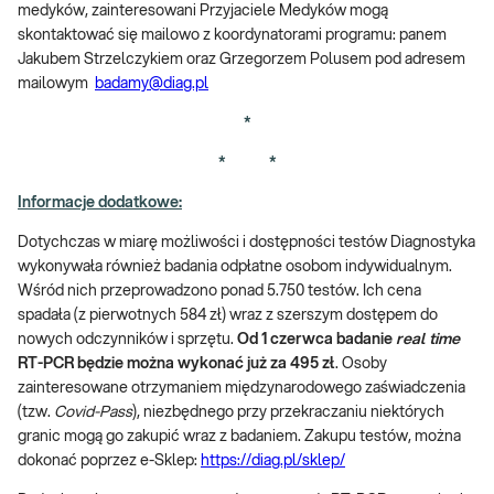
medyków, zainteresowani Przyjaciele Medyków mogą
skontaktować się mailowo z koordynatorami programu: panem
Jakubem Strzelczykiem oraz Grzegorzem Polusem pod adresem
mailowym
badamy@diag.pl
*
* *
Informacje dodatkowe:
Dotychczas w miarę możliwości i dostępności testów Diagnostyka
wykonywała również badania odpłatne osobom indywidualnym.
Wśród nich przeprowadzono ponad 5.750 testów. Ich cena
spadała (z pierwotnych 584 zł) wraz z szerszym dostępem do
nowych odczynników i sprzętu.
Od 1 czerwca badanie
real time
RT-PCR będzie można wykonać już za 495 zł
. Osoby
zainteresowane otrzymaniem międzynarodowego zaświadczenia
(tzw.
Covid-Pass
), niezbędnego przy przekraczaniu niektórych
granic mogą go zakupić wraz z badaniem. Zakupu testów, można
dokonać poprzez e-Sklep:
https://diag.pl/sklep/