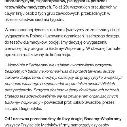
laboratoryjnych, fizjoterapeutów, pielęgniarki, położne i
ratowników medycznych
. To aż
2%
wszystkich pracujących w
całym kraju osób z tych grup zawodowych, przebadanych w
okresie zaledwie siedmiu tygodni.
Wobec obecnej dynamiki epidemii (wierzymy że zmierzamy do jej
wygaszenia w Polsce), luzowania ograniczeń i szerszego dostępu
do testów dla medyków, podjęliśmy decyzję o wygaszeniu
pierwszej fazy programu Badamy-Wspieramy. W obecnej formule
będzie on realizowany do końca maja.
–
Wspólnie z Partnerami nie ustajemy w rozwijaniu programu
bezpłatnych badań na koronawirusa dla przedstawicieli służby
zdrowia. Dzięki temu medycy, należący do grupy ryzyka, zwiększyli
poczucie własnego bezpieczeństwa, ale także swoich bliskich
oraz pacjentów. Program dostosowujemy do aktualnych potrzeb.
Dlatego też zdecydowaliśmy się na zmianę ram organizacyjnych
Badamy-Wspieramy –
powiedział prof. Jakub Swadźba, prezes
zarządu Diagnostyka.
Od 1 czerwca przechodzimy do fazy drugiej Badamy-Wspieramy
:
wszyscy Przyjaciele Medyków (firmy, samorządy czy osoby