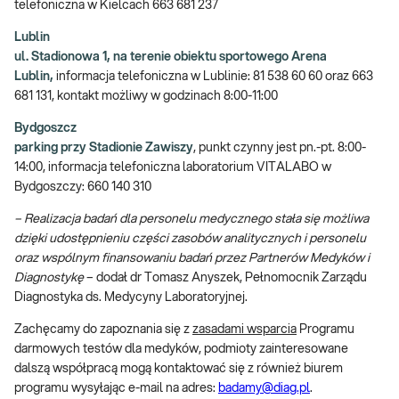
telefoniczna w Kielcach 663 681 237
Lublin
ul. Stadionowa 1, na terenie obiektu sportowego Arena
Lublin,
informacja telefoniczna w Lublinie: 81 538 60 60 oraz 663
681 131, kontakt możliwy w godzinach 8:00-11:00
Bydgoszcz
parking przy Stadionie Zawiszy
, punkt czynny jest pn.-pt. 8:00-
14:00, informacja telefoniczna laboratorium VITALABO w
Bydgoszczy: 660 140 310
– Realizacja badań dla personelu medycznego stała się możliwa
dzięki udostępnieniu części zasobów analitycznych i personelu
oraz wspólnym finansowaniu badań przez Partnerów Medyków i
Diagnostykę
– dodał dr Tomasz Anyszek, Pełnomocnik Zarządu
Diagnostyka ds. Medycyny Laboratoryjnej.
Zachęcamy do zapoznania się z
zasadami wsparcia
Programu
darmowych testów dla medyków, podmioty zainteresowane
dalszą współpracą mogą kontaktować się z również biurem
programu wysyłając e-mail na adres:
badamy@diag.pl
.