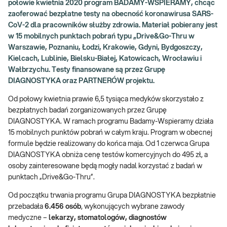
połowie kwietnia 2020 program BADAMY-WSPIERAMY, chcąc
zaoferować bezpłatne testy na obecność koronawirusa SARS-
CoV-2 dla pracowników służby zdrowia. Materiał pobierany jest
w 15 mobilnych punktach pobrań typu „Drive&Go-Thru w
Warszawie, Poznaniu, Łodzi, Krakowie, Gdyni, Bydgoszczy,
Kielcach, Lublinie, Bielsku-Białej, Katowicach, Wrocławiu i
Wałbrzychu. Testy finansowane są przez Grupę
DIAGNOSTYKA oraz PARTNERÓW projektu.
Od połowy kwietnia prawie 6,5 tysiąca medyków skorzystało z
bezpłatnych badań zorganizowanych przez Grupę
DIAGNOSTYKA. W ramach programu Badamy-Wspieramy działa
15 mobilnych punktów pobrań w całym kraju. Program w obecnej
formule będzie realizowany do końca maja. Od 1 czerwca Grupa
DIAGNOSTYKA obniża cenę testów komercyjnych do 495 zł, a
osoby zainteresowane będą mogły nadal korzystać z badań w
punktach „Drive&Go-Thru”.
Od początku trwania programu Grupa DIAGNOSTYKA bezpłatnie
przebadała
6.456 osób
, wykonujących wybrane zawody
medyczne –
lekarzy, stomatologów, diagnostów