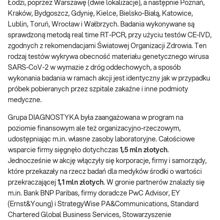
Łodzi, poprzez Warszawę (dwie lokalizacje), a następnie Poznań,
Kraków, Bydgoszcz, Gdynię, Kielce, Bielsko-Białą, Katowice,
Lublin, Toruń, Wrocław i Wałbrzych. Badania wykonywane są
sprawdzoną metodą real time RT-PCR, przy użyciu testów CE-IVD,
zgodnych z rekomendacjami Światowej Organizacji Zdrowia. Ten
rodzaj testów wykrywa obecność materiału genetycznego wirusa
SARS-CoV-2 w wymazie z dróg oddechowych, a sposób
wykonania badania w ramach akcji jest identyczny jak w przypadku
próbek pobieranych przez szpitale zakaźne i inne podmioty
medyczne.
Grupa DIAGNOSTYKA była zaangażowana w program na
poziomie finansowym ale też organizacyjno-rzeczowym,
udostępniając m.in. własne zasoby laboratoryjne. Całościowe
wsparcie firmy sięgnęło dotychczas
1,5 mln
złotych
.
Jednocześnie w akcję włączyły się korporacje, firmy i samorządy,
które przekazały na rzecz badań dla medyków środki o wartości
przekraczającej
1,1 mln złotych
. W gronie partnerów znalazły się
m.in. Bank BNP Paribas, firmy doradcze PwC Advisor, EY
(Ernst&Young) i StrategyWise PA&Communications, Standard
Chartered Global Business Services, Stowarzyszenie