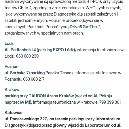
Badania wykonywane są sprawdzoną metodą RT-PCR, przy użyciu
testów CE-IVD, zgodnych z rekomendacjami WHO, tych samych,
jakie wykonywane są przez Diagnostykę dla szpitali zakaźnych i
szpitali jednoimiennych. Pobranie próbek odbywa się w
specjalnych Punktach Pobrań typu „
Drive&Go-Thru
”,
zorganizowanych w specjalnych namiotach:
Łódź
Al. Politechniki 4 (parking EXPO Łódź),
informacja telefoniczna w
Łodzi: 663 680 230
Poznań
ul. Serbska 7 (parking Pasażu Tesco),
informacja telefoniczna w
Poznaniu: 663 680 217
Kraków
parking przy TAURON Arena Kraków (wjazd od Al. Pokoju
naprzeciw M1),
informacja telefoniczna w Krakowie: 799 399 361
Katowice
ul. Paderewskiego 32C, na terenie parkingu przy laboratorium
Diagnostyki
(dojazd przez główny wjazd do Laboratorium od ul.