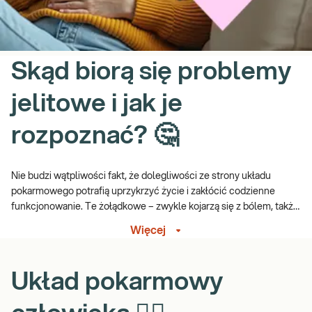
Skąd biorą się problemy
jelitowe i jak je
rozpoznać? 🤔
Nie budzi wątpliwości fakt, że dolegliwości ze strony układu
pokarmowego potrafią uprzykrzyć życie i zakłócić codzienne
funkcjonowanie. Te żołądkowe – zwykle kojarzą się z bólem, także
nudnościami i wymiotami; natomiast te jelitowe stanowią szeroki
Więcej
wachlarz objawów – poczynając od bólu, przez bulgotanie, aż po
zaparcia lub biegunki. Z jakiego powodu doskwierają nam
dolegliwości jelitowe i jak można je diagnozować? Odległość od
Układ pokarmowy
jamy ustnej do odbytu to nawet 9 metrów. Biorąc pod uwagę tylko
jelita jako źródło dolegliwości, układ pokarmowy począwszy od