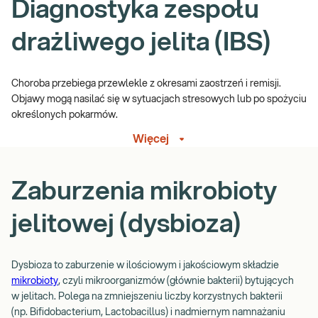
Diagnostyka zespołu
drażliwego jelita (IBS)
Choroba przebiega przewlekle z okresami zaostrzeń i remisji.
Objawy mogą nasilać się w sytuacjach stresowych lub po spożyciu
określonych pokarmów.
Więcej
Diagnostyka.
IBS diagnozuje się wówczas, jeżeli nawracający ból
brzucha pojawia się jeden raz w tygodniu lub więcej w przeciągu 3
miesięcy oraz ból związany jest z co najmniej dwoma poniższymi
Zaburzenia mikrobioty
cechami:
wiąże się z wypróżnieniem,
jelitowej (dysbioza)
wiąże się ze zmianą częstości wypróżnień,
wiąże się ze zmianą konsystencji stolca.
Dysbioza to zaburzenie w ilościowym i jakościowym składzie
W IBS wyniki badań laboratoryjnych są prawidłowe (morfologia,
mikrobioty
, czyli mikroorganizmów (głównie bakterii) bytujących
CRP, OB,
TSH,
badania kału na krew utajoną, pasożyty,
w jelitach. Polega na zmniejszeniu liczby korzystnych bakterii
kalprotektyna), endoskopowych również.
(np. Bifidobacterium, Lactobacillus) i nadmiernym namnażaniu