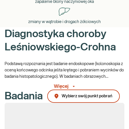
zapalenie błony naczyniowej oka
zmiany w wątrobie i drogach żółciowych
Diagnostyka choroby
Leśniowskiego-Crohna
Podstawą rozpoznania jest badanie endoskopowe (kolonoskopia z
oceną końcowego odcinka jelita krętego i pobraniem wycinków do
badania histopatologicznego). W badaniach obrazowych
(tomografii, rezonansie, enterografii MR) ocenia się zasięg i
Więcej
powikłania choroby. Wyniki badań laboratoryjnych wykazują stan
Badania
zapalny (
OB,
CRP,
leukocytoza),
niedokrwistość,
niedobory
Wybierz swój punkt pobrań
witamin i mikroelementów
. Pomocniczo oznacza się
kalprotektynę
w kale
jako marker stanu zapalnego jelit oraz
przeciwciała
przeciwko Saccharomyces cerevisiae (ASCA) w klasie IgA i IgG
(istotne w różnicowaniu choroby Crohna z wrzodziejącym
zapaleniem jelita grubego).