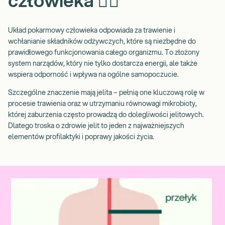
człowieka 🙋‍♀️
dwunastnicy, aż po odbyt mierzy od 6,5 do 8 metrów. Tak znaczna
długość i zróżnicowana budowa układu pokarmowego sprawiają,
że diagnostyka chorób jelit bywa szczególnie wymagająca.
Układ pokarmowy człowieka odpowiada za trawienie i
wchłanianie składników odżywczych, które są niezbędne do
prawidłowego funkcjonowania całego organizmu. To złożony
system narządów, który nie tylko dostarcza energii, ale także
wspiera odporność i wpływa na ogólne samopoczucie.
Szczególne znaczenie mają jelita – pełnią one kluczową rolę w
procesie trawienia oraz w utrzymaniu równowagi mikrobioty,
której zaburzenia często prowadzą do dolegliwości jelitowych.
Dlatego troska o zdrowie jelit to jeden z najważniejszych
elementów profilaktyki i poprawy jakości życia.