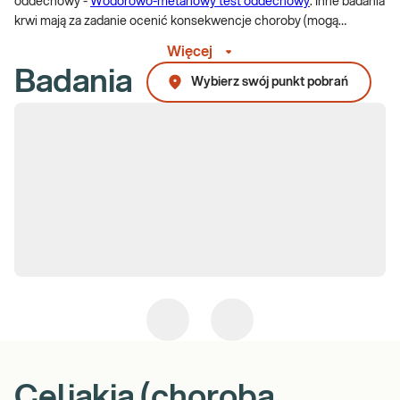
oddechowy -
Wodorowo-metanowy test oddechowy
. Inne badania
krwi mają za zadanie ocenić konsekwencje choroby (mogą
wykazać niedokrwistość z niedoboru
witaminy B12
,
niedobory
Więcej
innych witamin i mikroelementów
).
Badania
Wybierz swój punkt pobrań
Celiakia (choroba