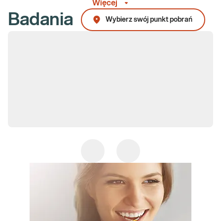
Więcej
niedoboru IgA należy oznaczyć przeciwciała
przeciw
Badania
transglutaminazie tkankowej (anty-tTG) w kl. IgG
i
przeciwciała
Wybierz swój punkt pobrań
przeciwko deaminowanej gliadynie w klasie IgG.
W przypadku
uzyskaniu w wyniku niejednoznacznego stężenia przeciwciał
przeciw transglutaminazie tkankowej (tTG) zaleca się oznaczenie
przeciwciał przeciwko endomysium EmA w klasie IgA
lub
IgG
–
jeżeli występuje niedobór IgA. Należy podkreślić, że serologiczną
diagnostykę choroby (na podstawie przeciwciał) przeprowadza się
wyłącznie w trakcie diety uwzględniającej spożycie glutenu.
Badania genetyczne
wykonuje się m.in. w przypadku wątpliwości
diagnostycznych, wynikających z uzyskanych wyników badań
przeciwciał. Wytyczne jednoznacznie wskazują na konieczność
potwierdzenia choroby biopsją jelita cienkiego u dorosłych,
natomiast dopuszczają możliwość zdiagnozowania choroby na
podstawie badań serologicznych u dzieci.