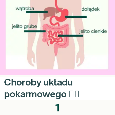
Choroby układu
pokarmowego 👨‍⚕️