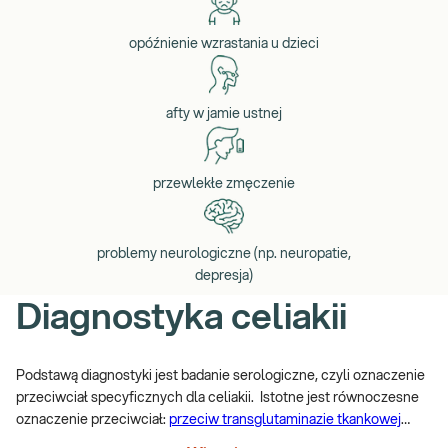
opóźnienie wzrastania u dzieci
afty w jamie ustnej
przewlekłe zmęczenie
problemy neurologiczne (np. neuropatie,
depresja)
Diagnostyka celiakii
Podstawą diagnostyki jest badanie serologiczne, czyli oznaczenie
przeciwciał specyficznych dla celiakii. Istotne jest równoczesne
oznaczenie przeciwciał:
przeciw transglutaminazie tkankowej
(anty-tTG) w kl. IgA
i
IgA całkowite.
W przypadku stwierdzonego