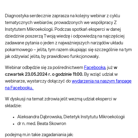
Diagnostyka serdecznie zaprasza na kolejny webinar z cyklu
tematycznych webiarów, prowadzonych we współpracy Z
Instytutem Mikroekologii. Podczas spotkań eksperci w danej
dziedzinie poszerzą Twoją wiedzę i odpowiedzą na najczęściej
zadawane pytania o jeden z najważniejszych narządów układu
pokarmowego – jelita, tym razem skupiając się szczególnie na tym
jak odżywiać jelita, by prawidłowo funkcjonowały.
Webinar odbędzie się za pośrednictwem
Facebooka
, już
w
czwartek 23.05.2024 r. o godzinie 11:00.
By wziąć udział w
webinarze, wystarczy dołączyć do
wydarzenia na naszym fanpage
na Facebooku.
W dyskusji na temat zdrowia jelit wezmą udział eksperci w
składzie:
Aleksandra Dąbrowska, Dietetyk Instytutu Mikroekologii
dr n. med. Beata Skowron
podejmą m.in takie zagadaniania jak: