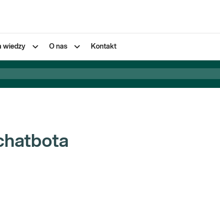
a wiedzy
O nas
Kontakt
chatbota