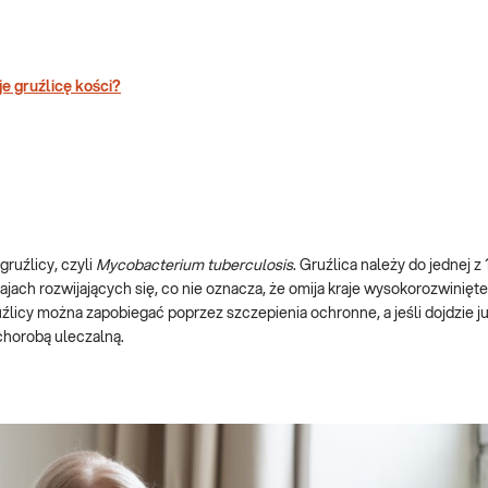
e gruźlicę kości?
ruźlicy, czyli
Mycobacterium tuberculosis
. Gruźlica należy do jednej 
jach rozwijających się, co nie oznacza, że omija kraje wysokorozwinięte
icy można zapobiegać poprzez szczepienia ochronne, a jeśli dojdzie j
 chorobą uleczalną.