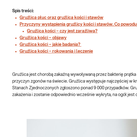
Spis treści:
Gruźlica płuc oraz gruźlica kości i stawów
Przyczyny wystąpienia gruźlicy kości i stawów. Co powoduj
Gruźlica kości – czy jest zaraźliwa?
Gruźlica kości – objawy
Gruźlica kości – jakie badania?
Gruźlica kości – rokowania i leczenie
Gruźlica jest chorobą zakaźną wywoływaną przez bakterię prątka g
przyczyn zgonów na świecie. Gruźlica występuje najczęściej w kra
Stanach Zjednoczonych zgłoszono ponad 9 000 przypadków. Gruźl
zakażenia i zostanie odpowiednio wcześnie wykryta, na ogół jest