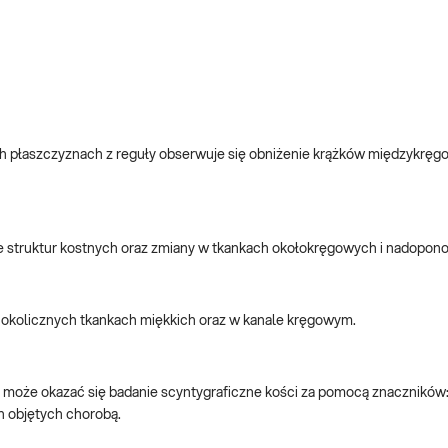
 płaszczyznach z reguły obserwuje się obniżenie krążków międzykręg
e struktur kostnych oraz zmiany w tkankach okołokręgowych i nadopo
okolicznych tkankach miękkich oraz w kanale kręgowym.
może okazać się badanie scyntygraficzne kości za pomocą znaczników:
h objętych chorobą.