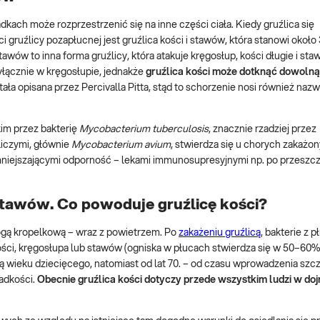
dkach może rozprzestrzenić się na inne części ciała. Kiedy gruźlica się
ci gruźlicy pozapłucnej jest gruźlica kości i stawów, która stanowi około
 stawów to inna forma gruźlicy, która atakuje kręgosłup, kości długie i sta
yłącznie w kręgosłupie, jednakże
gruźlica kości może dotknąć dowoln
tała opisana przez Percivalla Pitta, stąd to schorzenie nosi również na
im przez bakterię
Mycobacterium tuberculosis
, znacznie rzadziej przez
liczymi, głównie
Mycobacterium avium
, stwierdza się u chorych zakażo
mniejszającymi odporność – lekami immunosupresyjnymi np. po przeszcz
 stawów. Co powoduje gruźlicę kości?
rogą kropelkową – wraz z powietrzem. Po
zakażeniu gruźlicą
, bakterie z 
ości, kręgosłupa lub stawów (ogniska w płucach stwierdza się w 50–60
bą wieku dziecięcego, natomiast od lat 70. – od czasu wprowadzenia szc
zadkości.
Obecnie gruźlica kości dotyczy przede wszystkim ludzi w doj