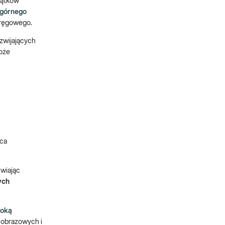
rątków
 górnego
kręgowego.
ozwijających
może
ica
iwiając
ych
oką
 obrazowych i