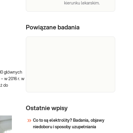
kierunku lekarskim.
Powiązane badania
z 10 głównych
 – w 2016 r. w
uż do
Badanie
Badanie
mikrobiologiczne
Ostatnie wpisy
mikrobiologiczne w
w kierunku
kierunku gruźlicy
Co to są elektrolity? Badania, objawy
gruźlicy (posiew)
(posiew), zgodne z
niedoboru i sposoby uzupełniania
rekomendacjami