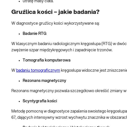
utratę masy ciała.
Gruźlica kości – jakie badania?
W diagnostyce gruźlicy kości wykorzystywane są:
Badanie RTG
W klasycznym badaniu radiologicznym kręgosłupa (RTG) w dwóch
zwężenie szpar międzykręgowych i zapadnięcie trzonów.
Tomografia komputerowa
W
badaniu tomograficznym
kręgosłupa widoczne jest zniszczeni
Rezonans magnetyczny
Rezonans magnetyczny pozwala szczegółowo określić zmiany w 
Scyntygrafia kości
Metodę pomocną w diagnostyce zapalenia swoistego kręgosłupa 
67, dających intensywny wzrost wychwytu znacznika w obszarac