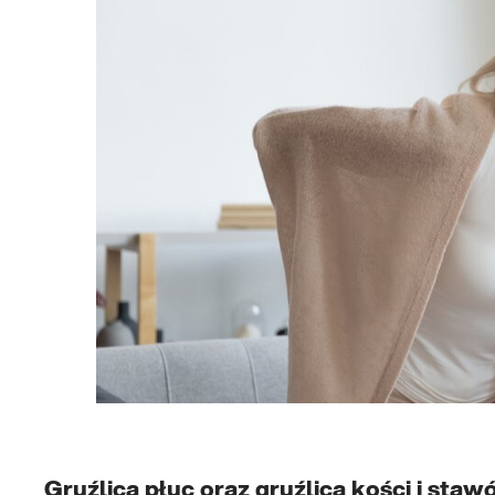
Gruźlica płuc oraz gruźlica kości i sta