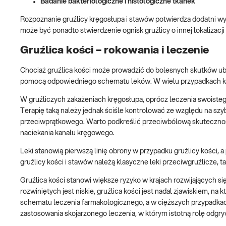
Badanie bakteriologiczne i histologiczne tkanek
Rozpoznanie gruźlicy kręgosłupa i stawów potwierdza dodatni w
może być ponadto stwierdzenie ognisk gruźlicy o innej lokalizacji 
Gruźlica kości – rokowania i leczenie
Chociaż gruźlica kości może prowadzić do bolesnych skutków ub
pomocą odpowiedniego schematu leków. W wielu przypadkach ko
W gruźliczych zakażeniach kręgosłupa, oprócz leczenia swoiste
Terapię taką należy jednak ściśle kontrolować ze względu na s
przeciwprątkowego. Warto podkreślić przeciwbólową skuteczno
naciekania kanału kręgowego.
Leki stanowią pierwszą linię obrony w przypadku gruźlicy kości, a
gruźlicy kości i stawów należą klasyczne leki przeciwgruźlicze, ta
Gruźlica kości stanowi większe ryzyko w krajach rozwijających si
rozwiniętych jest niskie, gruźlica kości jest nadal zjawiskiem, 
schematu leczenia farmakologicznego, a w cięższych przypadka
zastosowania skojarzonego leczenia, w którym istotną rolę odgr