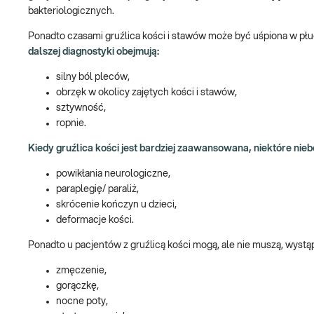
bakteriologicznych.
Ponadto czasami gruźlica kości i stawów może być uśpiona w płuc
dalszej diagnostyki obejmują:
silny ból pleców,
obrzęk w okolicy zajętych kości i stawów,
sztywność,
ropnie.
Kiedy gruźlica kości jest bardziej zaawansowana, niektóre nie
powikłania neurologiczne,
paraplegię/ paraliż,
skrócenie kończyn u dzieci,
deformacje kości.
Ponadto u pacjentów z gruźlicą kości mogą, ale nie muszą, wyst
zmęczenie,
gorączkę,
nocne poty,