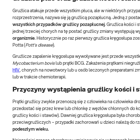
Gruźlica atakuje przede wszystkim płuca, ale w niektórych przypa
rozprzestrzenia, nazywa się ją gruźlicą pozapłucną. Jedną z posta
wszystkich przypadków gruźlicy pozapłucnej
. Gruźlica kości i
jednej trzeciej chorych na tę postać gruźlicy zmiany występują w
organizmie
. Historycznie po raz pierwszy gruźlica kręgosłupa zos
Potta (
Pott’s disease
).
Gruźlicze zapalenie kręgosłupa wywoływane jest przede wszystk
Mycobacterium bovis
lub prątki BCG. Zakażenia prątkami niegruź
HIV
, chorych na nowotwory lub u osób leczonych preparatami z
lub w trakcie chemioterapii.
Przyczyny wystąpienia gruźlicy kości i
Prątki gruźlicy zwykle przenoszą się z człowieka na człowieka d
przedostać się przez krew lub chłonkę z węzłów chłonnych do k
gruźlicy kości i stawów). Dawniej gruźlica kręgosłupa była choro
przeciwgruźliczych – przypadki zachorowań u dzieci należą do r
podeszłym wieku.