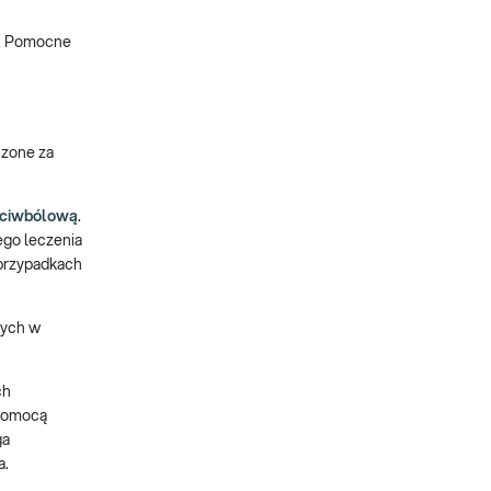
o. Pomocne
czone za
eciwbólową
.
ego leczenia
przypadkach
nych w
ch
 pomocą
ga
a.