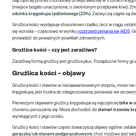
Najczęściej proces chorobowy umiejscawia się w trzonach kręgow
(miejsce bogato unaczynione, o zwolnionym przepływie krwi). Zm
odcinka kręgosłupa lędźwiowego (23%)
. Zazwyczaj zajęte są 
Gruźlica kości występuje stosunkowo rzadko, lecz w ciągu ostatn
się wzrosła – częściowo w wyniku
rozprzestrzeniania się AIDS
. G
prowadzić do poważnych powikłań zdrowotnych.
Gruźlica kości – czy jest zaraźliwa?
Zaraźliwą formą gruźlicy jest gruźlica płuc. Pozapłucne formy gruź
Gruźlica kości – objawy
Gruźlica kości i stawów w niezaawansowanym stopniu, może nie d
kręgosłupa, jest trudna do zdiagnozowania, ponieważ we wczesny
Pierwszymi objawami gruźlicy kręgosłupa są najczęściej
bóle w o
choremu poruszanie się. Może dochodzić do
złamań trzonów krę
wynikających z jego ucisku.
Gruźlicy kości i stawów często towarzyszą objawy ogólne: osłabie
gorączką lub stanami podgorączkowymi
, choć możliwy jest ta