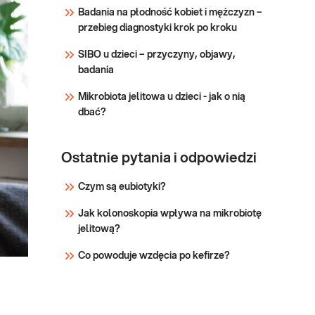
Sprawdź
WHO, ECDC i
Badania na płodność kobiet i mężczyzn –
Polskiego
przebieg diagnostyki krok po kroku
Towarzystwa Chorób
SIBO u dzieci – przyczyny, objawy,
Płuc.
badania
Mikrobiota jelitowa u dzieci - jak o nią
dbać?
Ostatnie pytania i odpowiedzi
Czym są eubiotyki?
Jak kolonoskopia wpływa na mikrobiotę
jelitową?
Co powoduje wzdęcia po kefirze?