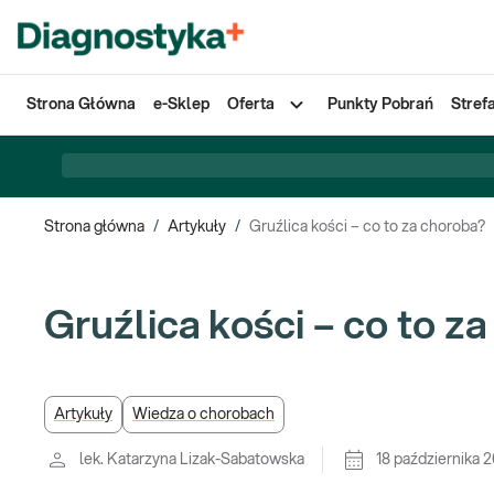
Strona Główna
e-Sklep
Oferta
Punkty Pobrań
Stref
Strona główna
/
Artykuły
/
Gruźlica kości – co to za choroba?
Gruźlica kości – co to z
Artykuły
Wiedza o chorobach
lek. Katarzyna Lizak-Sabatowska
18 października 