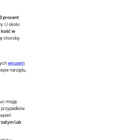
3 procent
wy. U około
ą kość w
zwę choroby
nych
wirusem
epie narządu,
płuc mogą
% przypadków
zepień
rzałym lub