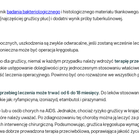
ynik
badania bakteriologicznego
i histologicznego materiału tkankoweg
(najczęściej gruźlicy płuc) i dodatni wynik próby tuberkulinowej.
ocznych, uszkodzenia są zwykle odwracalne, jeśli zostaną wcześnie le
nieczna może być operacja kręgosłupa.
go dla gruźlicy, niemal w każdym przypadku należy wdrożyć
terapię prz
zybkie ustępowanie dolegliwości przy jednoczesnym stosowaniu właściw
ść leczenia operacyjnego. Powinno być ono rozważone we wszystkich 
przebieg leczenia może trwać od 6 do 18 miesięcy
. Do leków stosowa
kie jak: ryfampicyna, izoniazyd, etambutol i pirazynamid.
ę lub u osób chorych na AIDS. Jednakże, chociaż ryzyko gruźlicy w kraja
na które należy uważać. Po zdiagnozowaniu tej choroby można ją leczyć za
ch interwencję chirurgiczną. Podsumowując, gruźlica kręgosłupa wyma
ywa dobrze prowadzona terapia przeciwbólowa, poprawiająca jakość życi