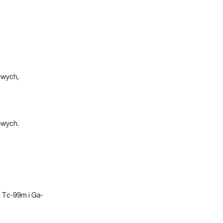
owych,
nowych.
 Tc-99m i Ga-