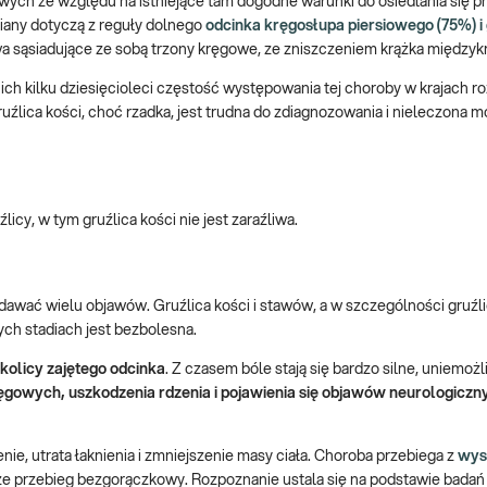
ych ze względu na istniejące tam dogodne warunki do osiedlania się p
iany dotyczą z reguły dolnego
odcinka kręgosłupa piersiowego (75%) i
dwa sąsiadujące ze sobą trzony kręgowe, ze zniszczeniem krążka między
ich kilku dziesięcioleci częstość występowania tej choroby w krajach r
ruźlica kości, choć rzadka, jest trudna do zdiagnozowania i nieleczona 
licy, w tym gruźlica kości nie jest zaraźliwa.
awać wielu objawów. Gruźlica kości i stawów, a w szczególności gruźl
ch stadiach jest bezbolesna.
kolicy zajętego odcinka
. Z czasem bóle stają się bardzo silne, uniemożl
gowych, uszkodzenia rdzenia i pojawienia się objawów neurologiczn
nie, utrata łaknienia i zmniejszenie masy ciała. Choroba przebiega z
wys
kże przebieg bezgorączkowy. Rozpoznanie ustala się na podstawie badań